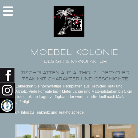
MOEBEL KOLONIE
DESIGN & MANUFAKTUR
TISCHPLATTEN AUS ALTHOLZ – RECYCLED
TEAK MIT CHARAKTER UND GESCHICHTE
Entdecken Sie hochwertige Tischplatten aus Recycled Teak und
Altholz. Viele Formate bis 4 Meter Länge und Materialstärken bis 5 cm
sind direkt ab Lager verfügbar oder werden individuell nach Maß
gefertigt.
👉 Infos zu Teakholz und Teakholzpflege