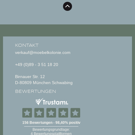
KONTAKT
verkauf@moebelkolonie.com
+49 (0)89 - 3 51 18 20
Birnauer Str. 12
D-80809 München Schwabing
BEWERTUNGEN