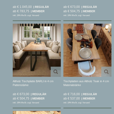
ab € 1.045,00
ab € 673,00
ab € 783,75
ab € 504,75
inkl. 19% MwSt. zzgl. Versand
inkl. 19% MwSt. zzgl. Versand
Altholz Tischplatte BARLI in 4 cm
Tischplatten aus Altholz Teak in 4 cm
Pattenstärke
Materialstärke
ab € 673,00
ab € 716,00
ab € 504,75
ab € 537,00
inkl. 19% MwSt. zzgl. Versand
inkl. 19% MwSt. zzgl. Versand