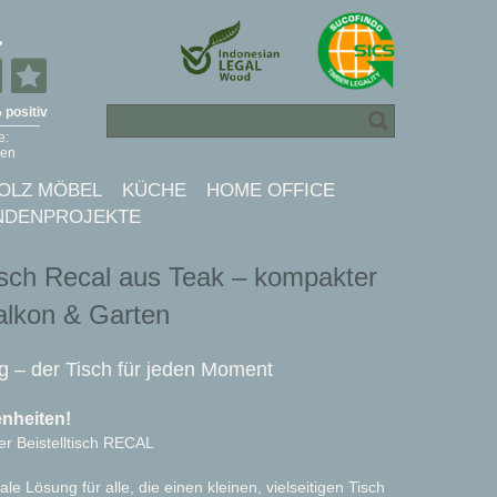
OLZ MÖBEL
KÜCHE
HOME OFFICE
NDENPROJEKTE
tisch Recal aus Teak – kompakter
alkon & Garten
tig – der Tisch für jeden Moment
enheiten!
der Beistelltisch RECAL
ale Lösung für alle, die einen kleinen, vielseitigen Tisch