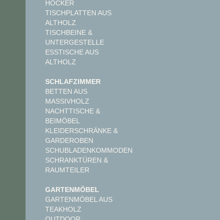
HOCKER
TISCHPLATTEN AUS
ALTHOLZ
TISCHBEINE &
UNTERGESTELLE
ESSTISCHE AUS
ALTHOLZ
SCHLAFZIMMER
BETTEN AUS
MASSIVHOLZ
NACHTTISCHE &
BEIMÖBEL
KLEIDERSCHRÄNKE &
GARDEROBEN
SCHUBLADENKOMMODEN
SCHRANKTÜREN &
RAUMTEILER
GARTENMÖBEL
GARTENMÖBEL AUS
TEAKHOLZ
OUTDOOR