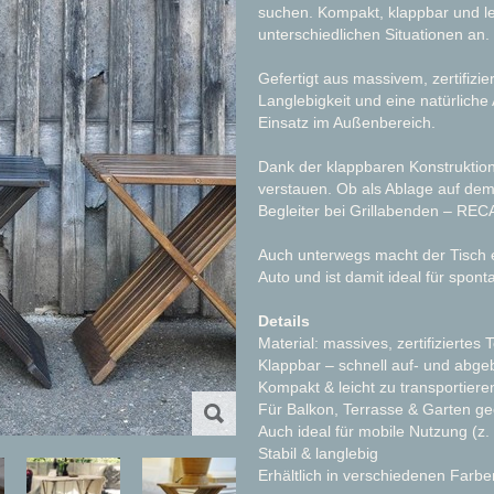
suchen. Kompakt, klappbar und lei
unterschiedlichen Situationen an.
Gefertigt aus massivem, zertifizi
Langlebigkeit und eine natürliche 
Einsatz im Außenbereich.
Dank der klappbaren Konstruktion 
verstauen. Ob als Ablage auf dem
Begleiter bei Grillabenden – RECAL
Auch unterwegs macht der Tisch 
Auto und ist damit ideal für spon
Details
Material: massives, zertifiziertes 
Klappbar – schnell auf- und abge
Kompakt & leicht zu transportiere
Für Balkon, Terrasse & Garten ge
Auch ideal für mobile Nutzung (z. 
Stabil & langlebig
Erhältlich in verschiedenen Farbe