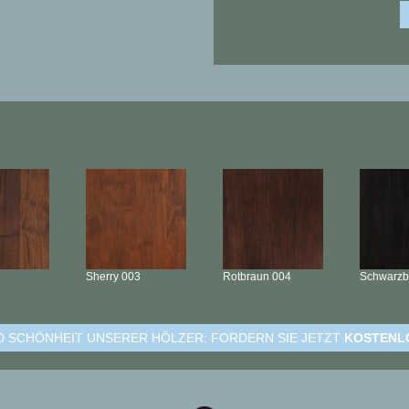
Sherry
003
Rotbraun
004
Schwarz
ND SCHÖNHEIT UNSERER HÖLZER: FORDERN SIE JETZT
KOSTENL