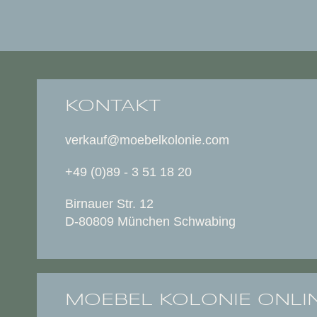
KONTAKT
verkauf@moebelkolonie.com
+49 (0)89 - 3 51 18 20
Birnauer Str. 12
D-80809 München Schwabing
MOEBEL KOLONIE ONLI