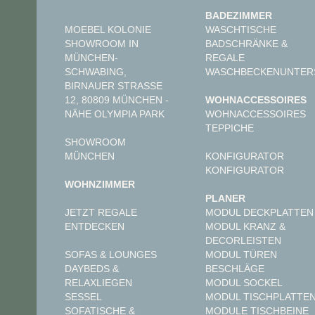
BADEZIMMER
MOEBEL KOLONIE
WASCHTISCHE
SHOWROOM IN
BADSCHRÄNKE &
MÜNCHEN-
REGALE
SCHWABING,
WASCHBECKENUNTER
BIRNAUER STRASSE 1
2, 80809 MÜNCHEN - N
WOHNACCESSOIRES
ÄHE OLYMPIA PARK
WOHNACCESSOIRES
TEPPICHE
SHOWROOM
MÜNCHEN
KONFIGURATOR
KONFIGURATOR
WOHNZIMMER
PLANER
JETZT REGALE
MODUL DECKPLATTEN
ENTDECKEN
MODUL KRANZ &
DECORLEISTEN
MODUL TÜREN
SOFAS & LOUNGES
BESCHLÄGE
DAYBEDS &
MODUL SOCKEL
RELAXLIEGEN
MODUL TISCHPLATTE
SESSEL
MODULE TISCHBEINE
SOFATISCHE &