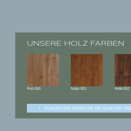
UNSERE HOLZ FARBEN
Roh
000
Natur
001
Antik
002
FÜHLEN UND SEHEN SIE DIE QUALITÄT U