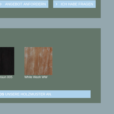
braun
005
White Wash
WW
OS
UNSERE HOLZMUSTER AN.