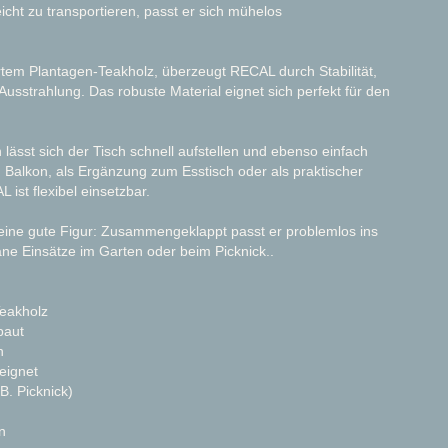
cht zu transportieren, passt er sich mühelos
ertem Plantagen-Teakholz, überzeugt RECAL durch Stabilität,
Ausstrahlung. Das robuste Material eignet sich perfekt für den
lässt sich der Tisch schnell aufstellen und ebenso einfach
 Balkon, als Ergänzung zum Esstisch oder als praktischer
 ist flexibel einsetzbar.
eine gute Figur: Zusammengeklappt passt er problemlos ins
tane Einsätze im Garten oder beim Picknick..
Teakholz
baut
n
eignet
B. Picknick)
n