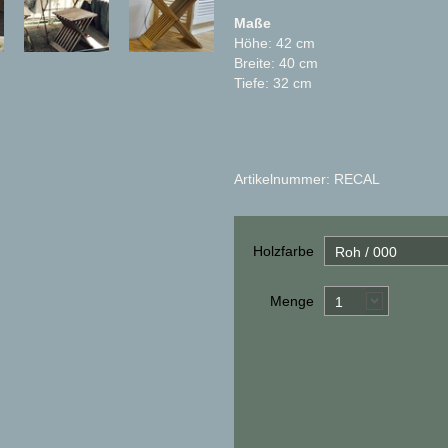
Maße
Höhe: 42 cm
Breite: 40 cm
Tiefe: 32 cm
Artikelnummer: RECAL
Holzfarbe
Roh / 000
Menge
1