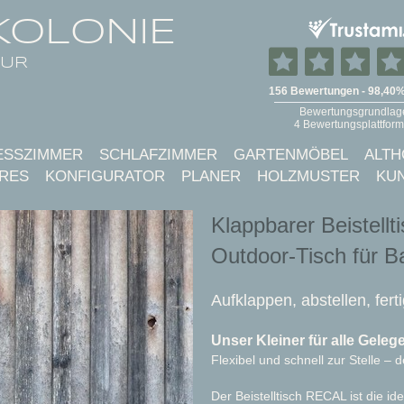
KOLONIE
TUR
ESSZIMMER
SCHLAFZIMMER
GARTENMÖBEL
ALTH
RES
KONFIGURATOR
PLANER
HOLZMUSTER
KU
Klappbarer Beistell
Outdoor-Tisch für B
Aufklappen, abstellen, fer
Unser Kleiner für alle Geleg
Flexibel und schnell zur Stelle – 
Der Beistelltisch RECAL ist die ide