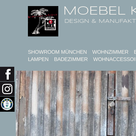
MOEBEL 
DESIGN & MANUFAK
SHOWROOM MÜNCHEN
WOHNZIMMER
LAMPEN
BADEZIMMER
WOHNACCESSOI