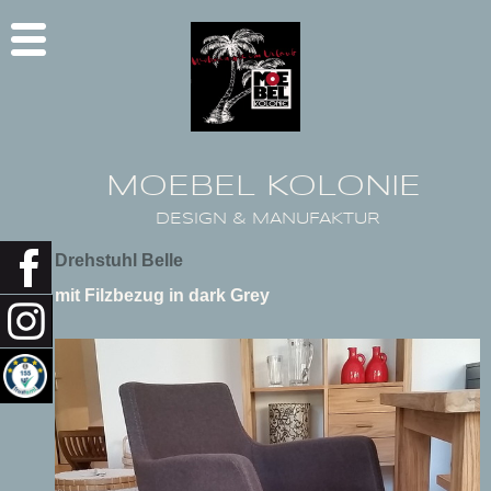
MOEBEL KOLONIE
DESIGN & MANUFAKTUR
Drehstuhl Belle
mit Filzbezug in dark Grey