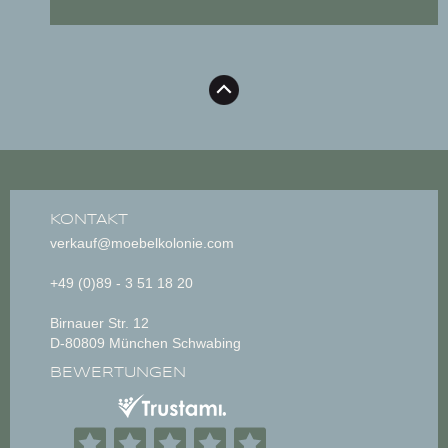
KONTAKT
verkauf@moebelkolonie.com
+49 (0)89 - 3 51 18 20
Birnauer Str. 12
D-80809 München Schwabing
BEWERTUNGEN