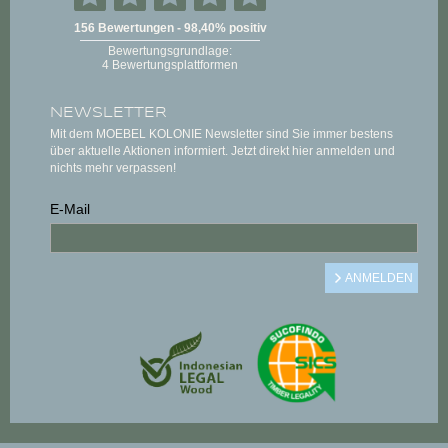
NEWSLETTER
Mit dem MOEBEL KOLONIE Newsletter sind Sie immer bestens
über aktuelle Aktionen informiert. Jetzt direkt hier anmelden und
nichts mehr verpassen!
E-Mail