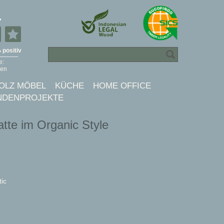
OLZ MÖBEL
KÜCHE
HOME OFFICE
NDENPROJEKTE
atte im Organic Style
tic