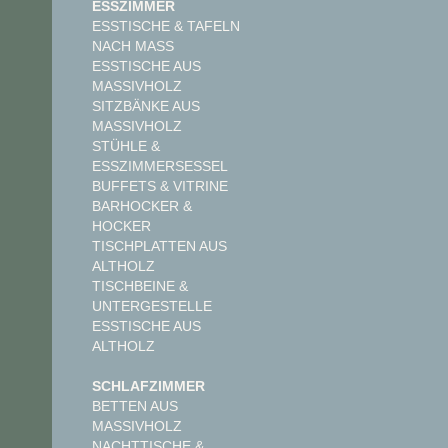
ESSZIMMER
ESSTISCHE & TAFELN
NACH MASS
ESSTISCHE AUS
MASSIVHOLZ
SITZBÄNKE AUS
MASSIVHOLZ
STÜHLE &
ESSZIMMERSESSEL
BUFFETS & VITRINE
BARHOCKER &
HOCKER
TISCHPLATTEN AUS
ALTHOLZ
TISCHBEINE &
UNTERGESTELLE
ESSTISCHE AUS
ALTHOLZ
SCHLAFZIMMER
BETTEN AUS
MASSIVHOLZ
NACHTTISCHE &