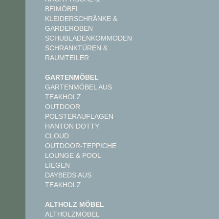
BEIMÖBEL
KLEIDERSCHRÄNKE &
GARDEROBEN
SCHUBLADENKOMMODEN
SCHRANKTÜREN &
RAUMTEILER
GARTENMÖBEL
GARTENMÖBEL AUS
TEAKHOLZ
OUTDOOR
POLSTERAUFLAGEN
HANTON DOTTY
CLOUD
OUTDOOR-TEPPICHE
LOUNGE & POOL
LIEGEN
DAYBEDS AUS
TEAKHOLZ
ALTHOLZ MÖBEL
ALTHOLZMÖBEL