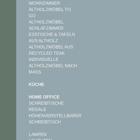
WOHNZIMMER
ALTHOLZMÖBEL TO
GO
ALTHOLZMÖBEL
SCHLAFZIMMER
ESSTISCHE & TAFELN
AUS ALTHOLZ
ALTHOLZMÖBEL AUS
RECYCLED TEAK
INDIVIDUELLE
ALTHOLZMÖBEL NACH
MASS
KÜCHE
HOME OFFICE
SCHREIBTISCHE
REGALE
HÖHENVERSTELLBARER
SCHREIBTISCH
LAMPEN