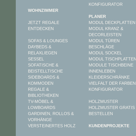
KONFIGURATOR
WOHNZIMMER
PLANER
JETZT REGALE
MODUL DECKPLATTEN
ENTDECKEN
MODUL KRANZ &
DECORLEISTEN
MODUL TÜREN
SOFAS & LOUNGES
BESCHLÄGE
DAYBEDS &
MODUL SOCKEL
RELAXLIEGEN
MODUL TISCHPLATTE
SESSEL
MODULE TISCHBEINE
SOFATISCHE &
INNENLEBEN
BEISTELLTISCHE
KLEIDERSCHRÄNKE
SIDEBOARDS &
VIELFALT DER FARBEN
KOMMODEN
KONFIGURATOR
REGALE &
BIBLIOTHEKEN
TV-MÖBEL &
HOLZMUSTER
LOWBOARDS
HOLZMUSTER GRATIS
GARDINEN, ROLLOS &
BESTELLEN
VORHÄNGE
VERSTEINERTES HOLZ
KUNDENPROJEKTE