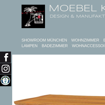
MOEBEL 
DESIGN & MANUFAK
SHOWROOM MÜNCHEN
WOHNZIMMER
LAMPEN
BADEZIMMER
WOHNACCESSOI