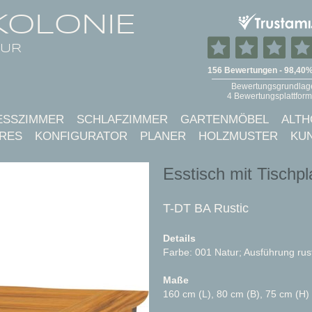
KOLONIE
TUR
ESSZIMMER
SCHLAFZIMMER
GARTENMÖBEL
ALTH
RES
KONFIGURATOR
PLANER
HOLZMUSTER
KU
Esstisch mit Tischpl
T-DT BA Rustic
Details
Farbe: 001 Natur; Ausführung rus
Maße
160 cm (L), 80 cm (B), 75 cm (H)