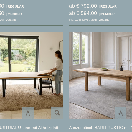
00
ab € 792,00
50
ab € 594,00
zgl. Versand
inkl. 19% MwSt. zzgl. Versand
USTRIAL U-Line mit Altholzplatte
Auszugstisch BARLI RUSTIC mit 