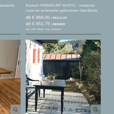
lassische
Esstisch FRANKFURT RUSTIC - moderner
Look mit verfeinerter gebürsteter Oberfläche
ab € 869,00
ab € 651,75
inkl. 19% MwSt. zzgl. Versand