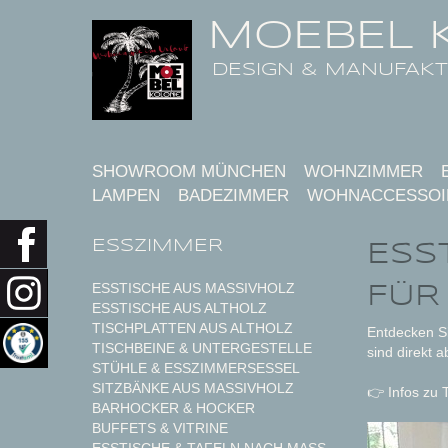
MOEBEL 
DESIGN & MANUFAK
SHOWROOM MÜNCHEN
WOHNZIMMER
LAMPEN
BADEZIMMER
WOHNACCESSOI
ESSZIMMER
ESS
FÜR
ESSTISCHE AUS MASSIVHOLZ
ESSTISCHE AUS ALTHOLZ
TISCHPLATTEN AUS ALTHOLZ
Entdecken Si
TISCHBEINE & UNTERGESTELLE
sind direkt 
STÜHLE & ESSZIMMERSESSEL
SITZBÄNKE AUS MASSIVHOLZ
👉 Infos zu 
BARHOCKER & HOCKER
BUFFETS & VITRINE