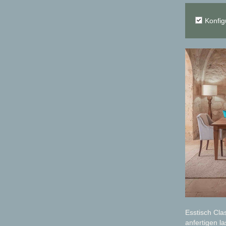
Konfig
Esstisch Cla
anfertigen l