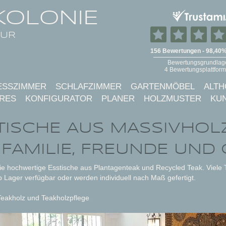
KOLONIE
TUR
ESSZIMMER
SCHLAFZIMMER
GARTENMÖBEL
ALTH
RES
KONFIGURATOR
PLANER
HOLZMUSTER
KU
TISCHE AUS MASSIVHOLZ
 FAMILIE, FREUNDE UND
e hochwertige Esstische aus Plantagenteak und Recycled Teak. Viele T
ab Lager verfügbar oder werden individuell nach Maß gefertigt.
Teakholz und Teakholzpflege