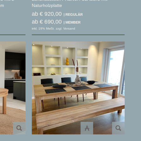
em
Naturholzplatte
ab € 920,00
ab € 690,00
inkl. 19% MwSt. zzgl. Versand