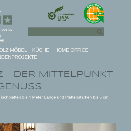
OLZ MÖBEL
KÜCHE
HOME OFFICE
NDENPROJEKTE
 – DER MITTELPUNKT
 GENUSS
ischplatten bis 4 Meter Länge und Plattenstärken bis 5 cm