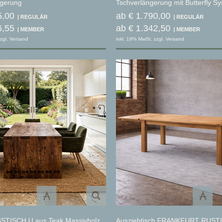
ngerung
Tschverlängerung mit Butterfly S
5,00
ab € 1.790,00
6,55
ab € 1.342,50
zgl. Versand
inkl. 19% MwSt. zzgl. Versand
SSTISCH U aus Teak Massivholz
Ausziehtisch FRANKFURT RUSTI