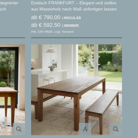
egrierter
Esstisch FRANKFURT – Elegant und zeitlos
isch
aus Massivholz nach Maß anfertigen lassen
ab € 790,00
ab € 592,50
inkl. 19% MwSt. zzgl. Versand