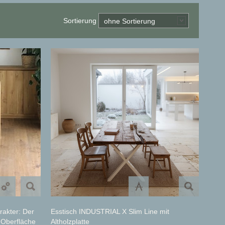
Sortierung
ohne Sortierung
rakter: Der
Esstisch INDUSTRIAL X Slim Line mit
 Oberfläche
Altholzplatte