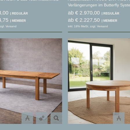
Verlängerungen im Butterfly Syst
3,00
ab € 2.970,00
4,75
ab € 2.227,50
zgl. Versand
inkl. 19% MwSt. zzgl. Versand