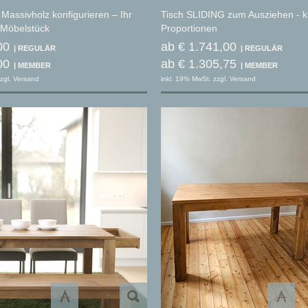
 Massivholz konfigurieren – Ihr
Tisch SLIDING zum Ausziehen - k
s Möbelstück
Proportionen
00
ab € 1.741,00
00
ab € 1.305,75
zgl. Versand
inkl. 19% MwSt. zzgl. Versand