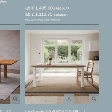
ystem
ab € 1.485,00
ab € 1.113,75
inkl. 19% MwSt. zzgl. Versand
C mit 2
Landhaustisch FRENCH CLASSIC mit