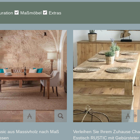
uration
Maßmöbel
Extras
ssic aus Massivholz nach Maß
Verleihen Sie Ihrem Zuhause Cha
assen
Esstisch RUSTIC mit Gebürsteter