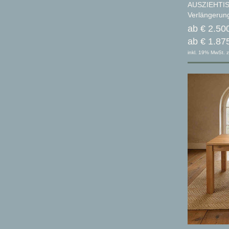
AUSZIEHTIS
Verlängeru
ab € 2.50
ab € 1.87
inkl. 19% MwSt. z