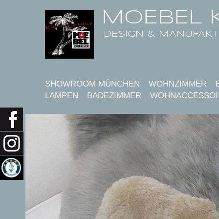
MOEBEL 
DESIGN & MANUFAK
SHOWROOM MÜNCHEN
WOHNZIMMER
LAMPEN
BADEZIMMER
WOHNACCESSOI