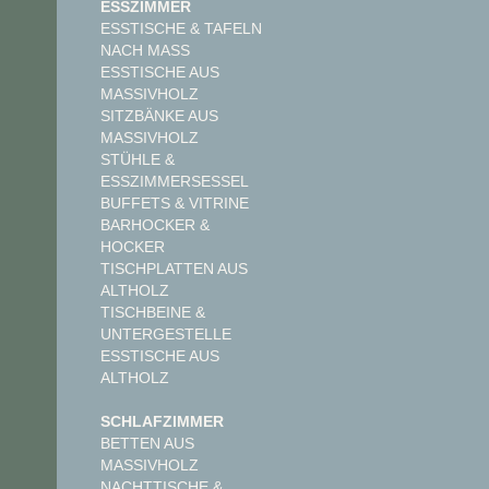
ESSZIMMER
ESSTISCHE & TAFELN
NACH MASS
ESSTISCHE AUS
MASSIVHOLZ
SITZBÄNKE AUS
MASSIVHOLZ
STÜHLE &
ESSZIMMERSESSEL
BUFFETS & VITRINE
BARHOCKER &
HOCKER
TISCHPLATTEN AUS
ALTHOLZ
TISCHBEINE &
UNTERGESTELLE
ESSTISCHE AUS
ALTHOLZ
SCHLAFZIMMER
BETTEN AUS
MASSIVHOLZ
NACHTTISCHE &