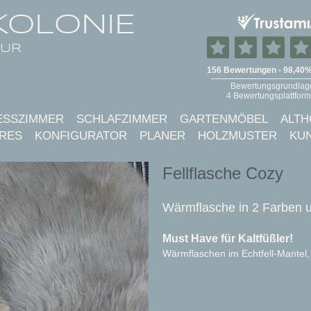
KOLONIE
TUR
ESSZIMMER
SCHLAFZIMMER
GARTENMÖBEL
ALTH
RES
KONFIGURATOR
PLANER
HOLZMUSTER
KU
Fellflasche Cozy
Wärmflasche in 2 Farben u
Must Have für Kaltfüßler!
Wärmflaschen im Echtfell-Mantel, 