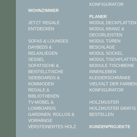
KONFIGURATOR
WOHNZIMMER
PLANER
JETZT REGALE
MODUL DECKPLATTEN
ENTDECKEN
MODUL KRANZ &
DECORLEISTEN
MODUL TÜREN
SOFAS & LOUNGES
BESCHLÄGE
DAYBEDS &
MODUL SOCKEL
RELAXLIEGEN
MODUL TISCHPLATTE
SESSEL
MODULE TISCHBEINE
SOFATISCHE &
INNENLEBEN
BEISTELLTISCHE
KLEIDERSCHRÄNKE
SIDEBOARDS &
VIELFALT DER FARBEN
KOMMODEN
KONFIGURATOR
REGALE &
BIBLIOTHEKEN
TV-MÖBEL &
HOLZMUSTER
LOWBOARDS
HOLZMUSTER GRATIS
GARDINEN, ROLLOS &
BESTELLEN
VORHÄNGE
VERSTEINERTES HOLZ
KUNDENPROJEKTE