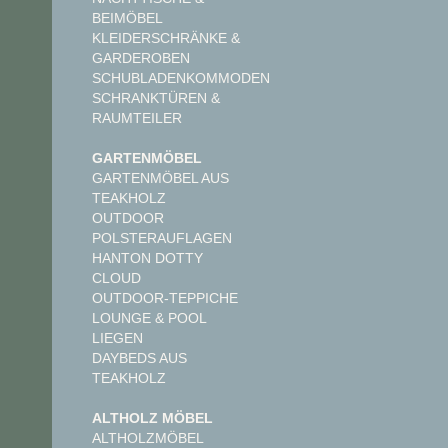
BEIMÖBEL
KLEIDERSCHRÄNKE &
GARDEROBEN
SCHUBLADENKOMMODEN
SCHRANKTÜREN &
RAUMTEILER
GARTENMÖBEL
GARTENMÖBEL AUS
TEAKHOLZ
OUTDOOR
POLSTERAUFLAGEN
HANTON DOTTY
CLOUD
OUTDOOR-TEPPICHE
LOUNGE & POOL
LIEGEN
DAYBEDS AUS
TEAKHOLZ
ALTHOLZ MÖBEL
ALTHOLZMÖBEL