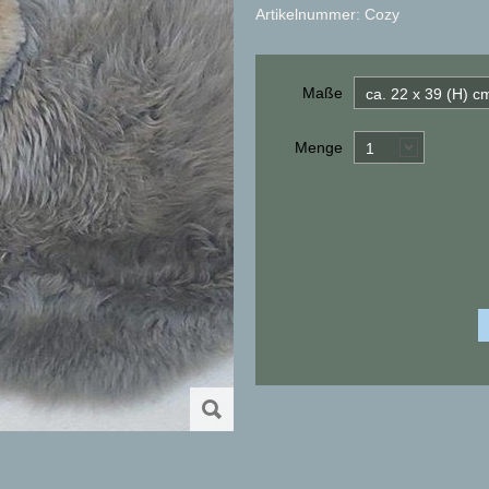
Artikelnummer: Cozy
Maße
ca. 22 x 39 (H) c
Menge
1