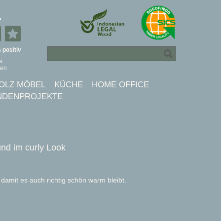
OLZ MÖBEL
KÜCHE
HOME OFFICE
NDENPROJEKTE
nd im curly Look
damit es auch richtig schön warm bleibt.