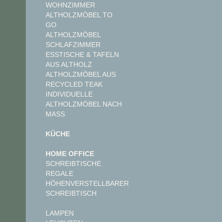
WOHNZIMMER
ALTHOLZMÖBEL TO
GO
ALTHOLZMÖBEL
SCHLAFZIMMER
ESSTISCHE & TAFELN
AUS ALTHOLZ
ALTHOLZMÖBEL AUS
RECYCLED TEAK
INDIVIDUELLE
ALTHOLZMÖBEL NACH
MASS
KÜCHE
HOME OFFICE
SCHREIBTISCHE
REGALE
HÖHENVERSTELLBARER
SCHREIBTISCH
LAMPEN