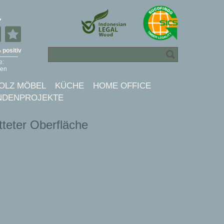
OLZ MÖBEL
KÜCHE
HOME OFFICE
NDENPROJEKTE
tteter Oberfläche