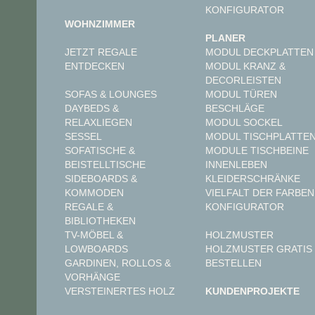
KONFIGURATOR
WOHNZIMMER
PLANER
JETZT REGALE
MODUL DECKPLATTEN
ENTDECKEN
MODUL KRANZ &
DECORLEISTEN
MODUL TÜREN
SOFAS & LOUNGES
BESCHLÄGE
DAYBEDS &
MODUL SOCKEL
RELAXLIEGEN
MODUL TISCHPLATTE
SESSEL
MODULE TISCHBEINE
SOFATISCHE &
INNENLEBEN
BEISTELLTISCHE
KLEIDERSCHRÄNKE
SIDEBOARDS &
VIELFALT DER FARBEN
KOMMODEN
KONFIGURATOR
REGALE &
BIBLIOTHEKEN
TV-MÖBEL &
HOLZMUSTER
LOWBOARDS
HOLZMUSTER GRATIS
GARDINEN, ROLLOS &
BESTELLEN
VORHÄNGE
VERSTEINERTES HOLZ
KUNDENPROJEKTE