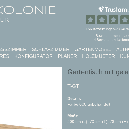
KOLONIE
TUR
ESSZIMMER
SCHLAFZIMMER
GARTENMÖBEL
ALTH
RES
KONFIGURATOR
PLANER
HOLZMUSTER
KU
Gartentisch mit gela
T-GT
Details
Farbe:000 unbehandelt
Maße
200 cm (L), 70 cm (T), 78 cm (H)