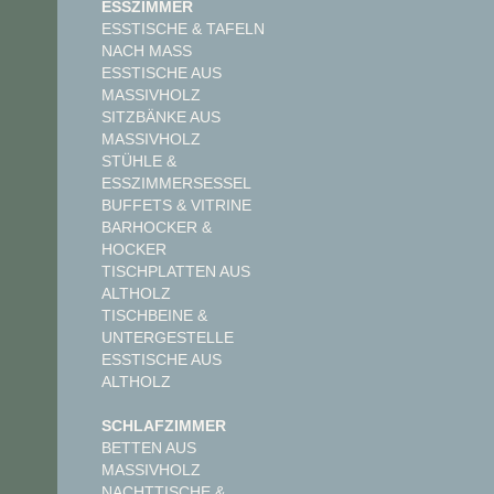
ESSZIMMER
ESSTISCHE & TAFELN
NACH MASS
ESSTISCHE AUS
MASSIVHOLZ
SITZBÄNKE AUS
MASSIVHOLZ
STÜHLE &
ESSZIMMERSESSEL
BUFFETS & VITRINE
BARHOCKER &
HOCKER
TISCHPLATTEN AUS
ALTHOLZ
TISCHBEINE &
UNTERGESTELLE
ESSTISCHE AUS
ALTHOLZ
SCHLAFZIMMER
BETTEN AUS
MASSIVHOLZ
NACHTTISCHE &