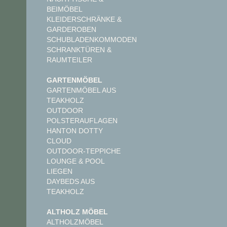
BEIMÖBEL
KLEIDERSCHRÄNKE &
GARDEROBEN
SCHUBLADENKOMMODEN
SCHRANKTÜREN &
RAUMTEILER
GARTENMÖBEL
GARTENMÖBEL AUS
TEAKHOLZ
OUTDOOR
POLSTERAUFLAGEN
HANTON DOTTY
CLOUD
OUTDOOR-TEPPICHE
LOUNGE & POOL
LIEGEN
DAYBEDS AUS
TEAKHOLZ
ALTHOLZ MÖBEL
ALTHOLZMÖBEL