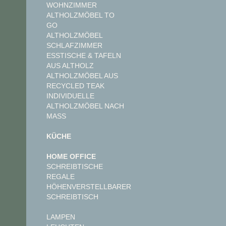
WOHNZIMMER
ALTHOLZMÖBEL TO
GO
ALTHOLZMÖBEL
SCHLAFZIMMER
ESSTISCHE & TAFELN
AUS ALTHOLZ
ALTHOLZMÖBEL AUS
RECYCLED TEAK
INDIVIDUELLE
ALTHOLZMÖBEL NACH
MASS
KÜCHE
HOME OFFICE
SCHREIBTISCHE
REGALE
HÖHENVERSTELLBARER
SCHREIBTISCH
LAMPEN