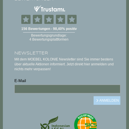
NEWSLETTER
Mit dem MOEBEL KOLONIE Newsletter sind Sie immer bestens
über aktuelle Aktionen informiert. Jetzt direkt hier anmelden und
nichts mehr verpassen!
E-Mail