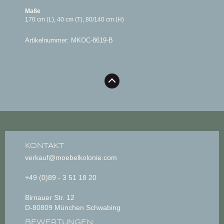
Maße
170 cm (L), 40 cm (T), 80/140 cm (H)
Artikelnummer: MKOC-8619-B
KONTAKT
verkauf@moebelkolonie.com
+49 (0)89 - 3 51 18 20
Birnauer Str. 12
D-80809 München Schwabing
BEWERTUNGEN