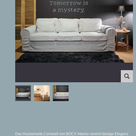
Das Hussensofa Cornwall von BOCX Interior vereint lässige Eleganz