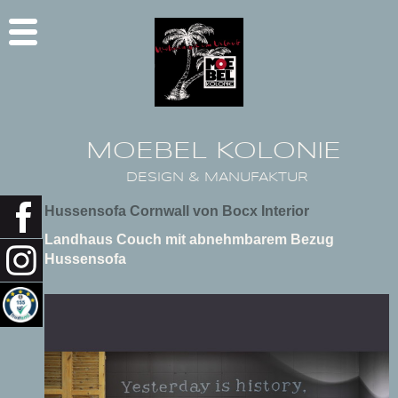
MOEBEL KOLONIE
DESIGN & MANUFAKTUR
Hussensofa Cornwall von Bocx Interior
Landhaus Couch mit abnehmbarem Bezug
Hussensofa