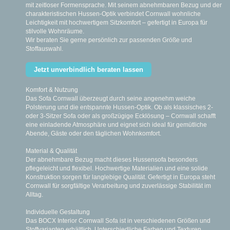
mit zeitloser Formensprache. Mit seinem abnehmbaren Bezug und der
charakteristischen Hussen-Optik verbindet Cornwall wohnliche
Leichtigkeit mit hochwertigem Sitzkomfort – gefertigt in Europa für
stilvolle Wohnräume.
Wir beraten Sie gerne persönlich zur passenden Größe und
Stoffauswahl.
Jetzt unverbindlich beraten lassen
Komfort & Nutzung
Das Sofa Cornwall überzeugt durch seine angenehm weiche
Polsterung und die entspannte Hussen-Optik. Ob als klassisches 2-
oder 3-Sitzer Sofa oder als großzügige Ecklösung – Cornwall schafft
eine einladende Atmosphäre und eignet sich ideal für gemütliche
Abende, Gäste oder den täglichen Wohnkomfort.
Material & Qualität
Der abnehmbare Bezug macht dieses Hussensofa besonders
pflegeleicht und flexibel. Hochwertige Materialien und eine solide
Konstruktion sorgen für langlebige Qualität. Gefertigt in Europa steht
Cornwall für sorgfältige Verarbeitung und zuverlässige Stabilität im
Alltag.
Individuelle Gestaltung
Das BOCX Interior Cornwall Sofa ist in verschiedenen Größen und
Stoffvarianten erhältlich. Unterschiedliche Farben und Texturen