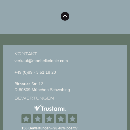
KONTAKT
verkauf@moebelkolonie.com
+49 (0)89 - 3 51 18 20
Birnauer Str. 12
D-80809 München Schwabing
BEWERTUNGEN