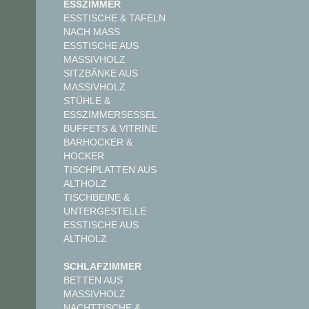
ESSZIMMER
ESSTISCHE & TAFELN
NACH MASS
ESSTISCHE AUS
MASSIVHOLZ
SITZBÄNKE AUS
MASSIVHOLZ
STÜHLE &
ESSZIMMERSESSEL
BUFFETS & VITRINE
BARHOCKER &
HOCKER
TISCHPLATTEN AUS
ALTHOLZ
TISCHBEINE &
UNTERGESTELLE
ESSTISCHE AUS
ALTHOLZ
SCHLAFZIMMER
BETTEN AUS
MASSIVHOLZ
NACHTTISCHE &