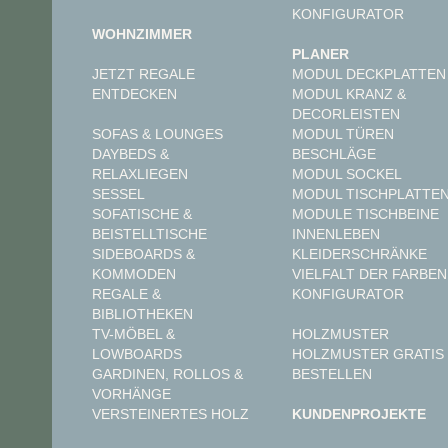
KONFIGURATOR
WOHNZIMMER
PLANER
JETZT REGALE
MODUL DECKPLATTEN
ENTDECKEN
MODUL KRANZ &
DECORLEISTEN
MODUL TÜREN
SOFAS & LOUNGES
BESCHLÄGE
DAYBEDS &
MODUL SOCKEL
RELAXLIEGEN
MODUL TISCHPLATTE
SESSEL
MODULE TISCHBEINE
SOFATISCHE &
INNENLEBEN
BEISTELLTISCHE
KLEIDERSCHRÄNKE
SIDEBOARDS &
VIELFALT DER FARBEN
KOMMODEN
KONFIGURATOR
REGALE &
BIBLIOTHEKEN
TV-MÖBEL &
HOLZMUSTER
LOWBOARDS
HOLZMUSTER GRATIS
GARDINEN, ROLLOS &
BESTELLEN
VORHÄNGE
VERSTEINERTES HOLZ
KUNDENPROJEKTE