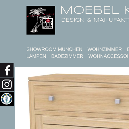
MOEBEL 
DESIGN & MANUFAK
SHOWROOM MÜNCHEN
WOHNZIMMER
LAMPEN
BADEZIMMER
WOHNACCESSOI