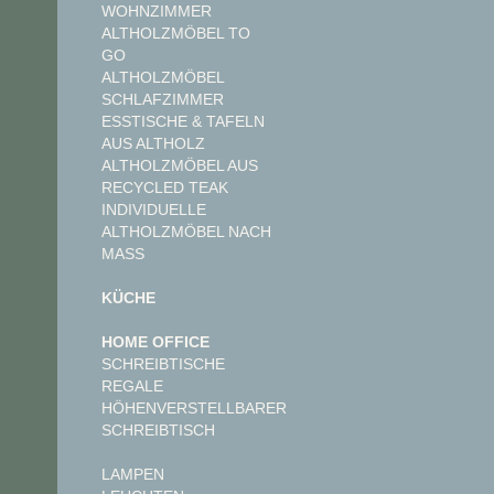
WOHNZIMMER
ALTHOLZMÖBEL TO
GO
ALTHOLZMÖBEL
SCHLAFZIMMER
ESSTISCHE & TAFELN
AUS ALTHOLZ
ALTHOLZMÖBEL AUS
RECYCLED TEAK
INDIVIDUELLE
ALTHOLZMÖBEL NACH
MASS
KÜCHE
HOME OFFICE
SCHREIBTISCHE
REGALE
HÖHENVERSTELLBARER
SCHREIBTISCH
LAMPEN