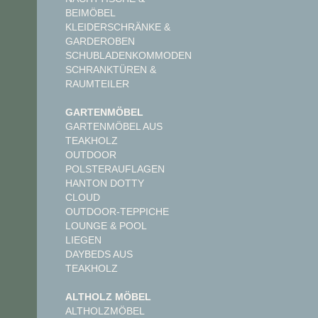
BEIMÖBEL
KLEIDERSCHRÄNKE &
GARDEROBEN
SCHUBLADENKOMMODEN
SCHRANKTÜREN &
RAUMTEILER
GARTENMÖBEL
GARTENMÖBEL AUS
TEAKHOLZ
OUTDOOR
POLSTERAUFLAGEN
HANTON DOTTY
CLOUD
OUTDOOR-TEPPICHE
LOUNGE & POOL
LIEGEN
DAYBEDS AUS
TEAKHOLZ
ALTHOLZ MÖBEL
ALTHOLZMÖBEL