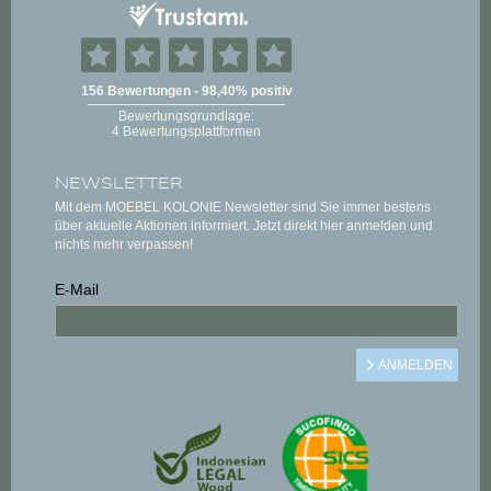
NEWSLETTER
Mit dem MOEBEL KOLONIE Newsletter sind Sie immer bestens
über aktuelle Aktionen informiert. Jetzt direkt hier anmelden und
nichts mehr verpassen!
E-Mail