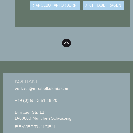
KONTAKT
verkauf@moebelkolonie.com
+49 (0)89 - 3 51 18 20
Birnauer Str. 12
D-80809 München Schwabing
BEWERTUNGEN