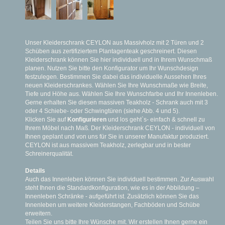
Unser Kleiderschrank CEYLON aus Massivholz mit 2 Türen und 2
Schüben aus zertifiziertem Plantagenteak geschreinert. Diesen
Kleiderschrank können Sie hier individuell und in Ihrem Wunschmaß
planen. Nutzen Sie bitte den Konfigurator um Ihr Wunschdesign
festzulegen. Bestimmen Sie dabei das individuelle Aussehen Ihres
neuen Kleiderschrankes. Wählen Sie Ihre Wunschmaße wie Breite,
Tiefe und Höhe aus. Wählen Sie Ihre Wunschfarbe und Ihr Innenleben.
Gerne erhalten Sie diesen massiven Teakholz - Schrank auch mit 3
oder 4 Schiebe- oder Schwingtüren (siehe Abb. 4 und 5).
Klicken Sie auf
Konfigurieren
und los geht`s- einfach & schnell zu
Ihrem Möbel nach Maß. Der Kleiderschrank CEYLON - individuell von
Ihnen geplant und von uns für Sie in unserer Manufaktur produziert.
CEYLON ist aus massivem Teakholz, zerlegbar und in bester
Schreinerqualität.
Details
Auch das Innenleben können Sie individuell bestimmen. Zur Auswahl
steht Ihnen die Standardkonfiguration, wie es in der Abbildung –
Innenleben Schränke - aufgeführt ist. Zusätzlich können Sie das
Innenleben um weitere Kleiderstangen, Fachböden und Schübe
erweitern.
Teilen Sie uns bitte Ihre Wünsche mit. Wir erstellen Ihnen gerne ein