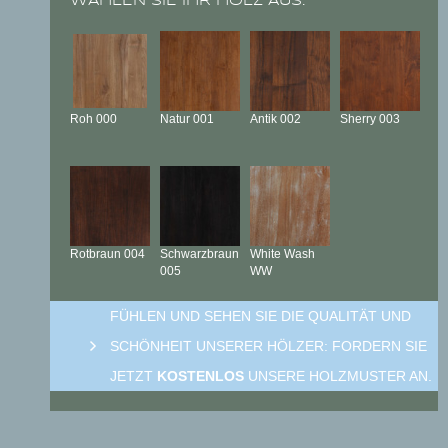
WÄHLEN SIE IHR HOLZ AUS:
Roh
000
Natur
001
Antik
002
Sherry
003
Rotbraun
004
Schwarzbraun
White Wash
005
WW
FÜHLEN UND SEHEN SIE DIE QUALITÄT UND
SCHÖNHEIT UNSERER HÖLZER: FORDERN SIE
JETZT
KOSTENLOS
UNSERE HOLZMUSTER AN.