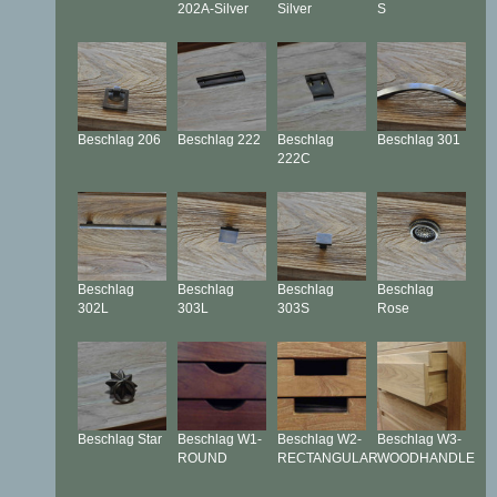
202A-Silver
Silver
S
Beschlag
206
Beschlag
222
Beschlag
Beschlag
301
222C
Beschlag
Beschlag
Beschlag
Beschlag
302L
303L
303S
Rose
Beschlag
Star
Beschlag
W1-
Beschlag
W2-
Beschlag
W3-
ROUND
RECTANGULAR
WOODHANDLE