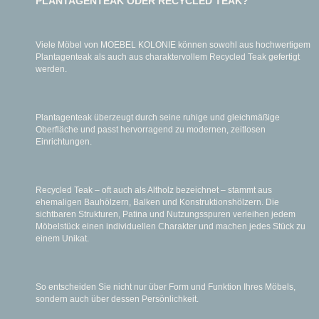
PLANTAGENTEAK ODER RECYCLED TEAK?
Viele Möbel von MOEBEL KOLONIE können sowohl aus hochwertigem
Plantagenteak als auch aus charaktervollem Recycled Teak gefertigt
werden.
Plantagenteak überzeugt durch seine ruhige und gleichmäßige
Oberfläche und passt hervorragend zu modernen, zeitlosen
Einrichtungen.
Recycled Teak – oft auch als Altholz bezeichnet – stammt aus
ehemaligen Bauhölzern, Balken und Konstruktionshölzern. Die
sichtbaren Strukturen, Patina und Nutzungsspuren verleihen jedem
Möbelstück einen individuellen Charakter und machen jedes Stück zu
einem Unikat.
So entscheiden Sie nicht nur über Form und Funktion Ihres Möbels,
sondern auch über dessen Persönlichkeit.