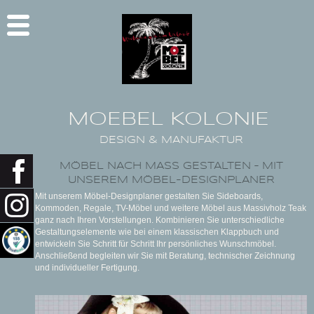
MOEBEL KOLONIE
DESIGN & MANUFAKTUR
MÖBEL NACH MASS GESTALTEN – MIT U
NSEREM MÖBEL-DESIGNPLANER
Mit unserem Möbel-Designplaner gestalten Sie Sideboards,
Kommoden, Regale, TV-Möbel und weitere Möbel aus Massivholz Teak
ganz nach Ihren Vorstellungen. Kombinieren Sie unterschiedliche
Gestaltungselemente wie bei einem klassischen Klappbuch und
entwickeln Sie Schritt für Schritt Ihr persönliches Wunschmöbel.
Anschließend begleiten wir Sie mit Beratung, technischer Zeichnung
und individueller Fertigung.