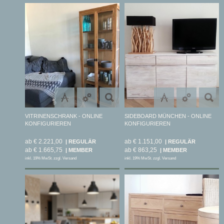
VITRINENSCHRANK - ONLINE
SIDEBOARD MÜNCHEN - ONLINE
KONFIGURIEREN
KONFIGURIEREN
ab € 2.221,00
ab € 1.151,00
ab € 1.665,75
ab € 863,25
inkl. 19% MwSt. zzgl. Versand
inkl. 19% MwSt. zzgl. Versand