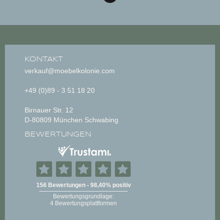
KONTAKT
verkauf@moebelkolonie.com
+49 (0)89 - 3 51 18 20
Birnauer Str. 12
D-80809 München Schwabing
BEWERTUNGEN