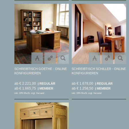
SCHREIBTISCH GOETHE - ONLINE
SCHREIBTISCH SCHILLER - ONLINE
KONFIGURIEREN
KONFIGURIEREN
ab € 2.221,00
ab € 1.678,00
ab € 1.665,75
ab € 1.258,50
inkl. 19% MwSt. zzgl. Versand
inkl. 19% MwSt. zzgl. Versand