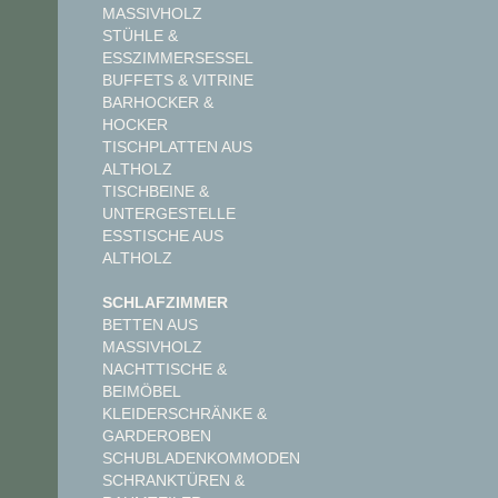
MASSIVHOLZ
STÜHLE &
ESSZIMMERSESSEL
BUFFETS & VITRINE
BARHOCKER &
HOCKER
TISCHPLATTEN AUS
ALTHOLZ
TISCHBEINE &
UNTERGESTELLE
ESSTISCHE AUS
ALTHOLZ
SCHLAFZIMMER
BETTEN AUS
MASSIVHOLZ
NACHTTISCHE &
BEIMÖBEL
KLEIDERSCHRÄNKE &
GARDEROBEN
SCHUBLADENKOMMODEN
SCHRANKTÜREN &