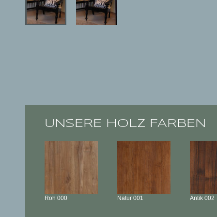
UNSERE HOLZ FARBEN
Roh
000
Natur
001
Antik
002