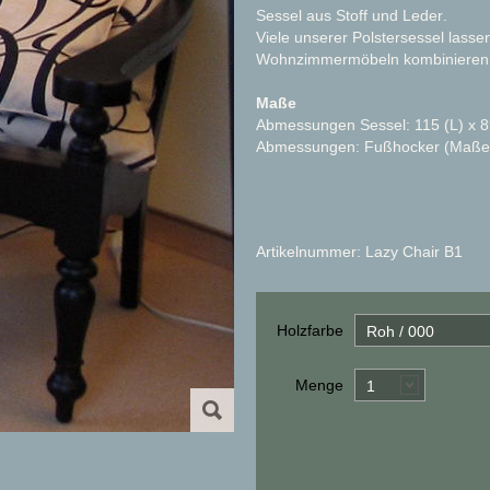
Sessel aus Stoff und Leder
.
Viele unserer Polstersessel lassen
Wohnzimmermöbeln
kombinieren
Maße
Abmessungen Sessel: 115 (L) x 8
Abmessungen: Fußhocker (Maße 60
Artikelnummer: Lazy Chair B1
Holzfarbe
Roh / 000
Menge
1