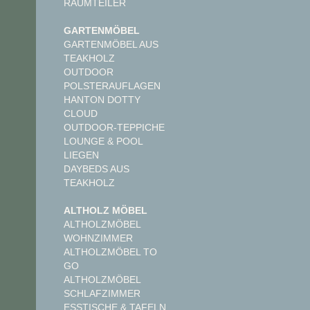
RAUMTEILER
GARTENMÖBEL
GARTENMÖBEL AUS
TEAKHOLZ
OUTDOOR
POLSTERAUFLAGEN
HANTON DOTTY
CLOUD
OUTDOOR-TEPPICHE
LOUNGE & POOL
LIEGEN
DAYBEDS AUS
TEAKHOLZ
ALTHOLZ MÖBEL
ALTHOLZMÖBEL
WOHNZIMMER
ALTHOLZMÖBEL TO
GO
ALTHOLZMÖBEL
SCHLAFZIMMER
ESSTISCHE & TAFELN