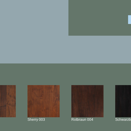
Sherry
003
Rotbraun
004
Schwarz