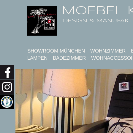
MOEBEL 
DESIGN & MANUFAK
SHOWROOM MÜNCHEN
WOHNZIMMER
LAMPEN
BADEZIMMER
WOHNACCESSOI