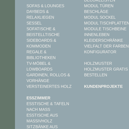
DECORLEISTEN
MODUL TÜREN
SOFAS & LOUNGES
BESCHLÄGE
DAYBEDS &
MODUL SOCKEL
RELAXLIEGEN
MODUL TISCHPLATTE
SESSEL
MODULE TISCHBEINE
SOFATISCHE &
INNENLEBEN
BEISTELLTISCHE
KLEIDERSCHRÄNKE
SIDEBOARDS &
VIELFALT DER FARBEN
KOMMODEN
KONFIGURATOR
REGALE &
BIBLIOTHEKEN
TV-MÖBEL &
HOLZMUSTER
LOWBOARDS
HOLZMUSTER GRATIS
GARDINEN, ROLLOS &
BESTELLEN
VORHÄNGE
VERSTEINERTES HOLZ
KUNDENPROJEKTE
ESSZIMMER
ESSTISCHE & TAFELN
NACH MASS
ESSTISCHE AUS
MASSIVHOLZ
SITZBÄNKE AUS