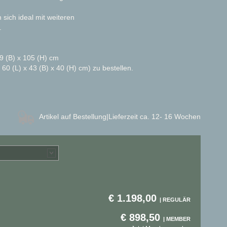
 sich ideal mit weiteren
.
9 (B) x 105 (H) cm
 (L) x 43 (B) x 40 (H) cm) zu bestellen.
Artikel auf Bestellung
|Lieferzeit ca. 12- 16 Wochen
€
1.198,00
€
898,50