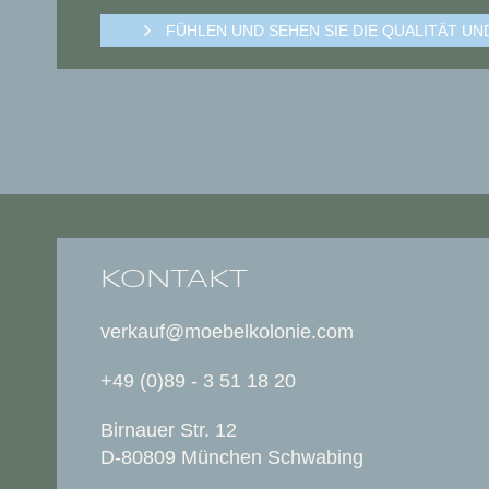
FÜHLEN UND SEHEN SIE DIE QUALITÄT U
KONTAKT
verkauf@moebelkolonie.com
+49 (0)89 - 3 51 18 20
Birnauer Str. 12
D-80809 München Schwabing