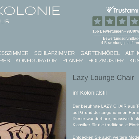
KOLONIE
TUR
ESSZIMMER
SCHLAFZIMMER
GARTENMÖBEL
ALTH
RES
KONFIGURATOR
PLANER
HOLZMUSTER
KU
Lazy Lounge Chair
im Kolonialstil
Der berühmte LAZY CHAIR aus Tea
auf Grund der angenehmen Forms
Dieser wunderbare, massive Teak
Klassiker für die traditionelle Ein
Entdecken Sie auch weitere Model