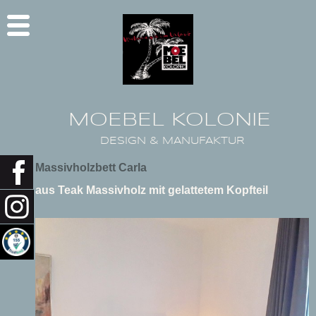
MOEBEL KOLONIE
DESIGN & MANUFAKTUR
Massivholzbett Carla
aus Teak Massivholz mit gelattetem Kopfteil