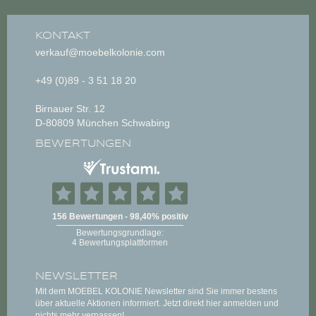
KONTAKT
verkauf@moebelkolonie.com
+49 (0)89 - 3 51 18 20
Birnauer Str. 12
D-80809 München Schwabing
BEWERTUNGEN
NEWSLETTER
Mit dem MOEBEL KOLONIE Newsletter sind Sie immer bestens
über aktuelle Aktionen informiert. Jetzt direkt hier anmelden und
nichts mehr verpassen!