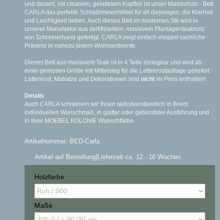
und dezent, mit cleanem, gelattetem Kopfteil ist unser Massivholz - Bett
CARLA das perfekte Schlafzimmermöbel für all diejenigen, die Klarheit
und Leichtigkeit lieben. Auch dieses Bett im modernen Stil wird in
unserer Manufaktur aus zertifiziertem, massivem Plantagenteakholz
von Schreinerhand gefertigt. CARLA zeigt einfach elegant sachliche
Präsenz in nahezu jedem Wohnambiente.
Dieses Bett aus massivem Teak ist in 4 Teile zerlegbar und wird ab
einer gewissen Größe mit Mittelsteg für die Lattenrostauflage geliefert.
Lattenrost, Matratze und Dekorationen sind
nicht
im Preis enthalten!
Details
Auch CARLA schreinern wir Ihnen selbstverständlich in Ihrem
individuellen Wunschmaß, in glatter oder gebürsteter Ausführung und
in Ihrer MOEBEL KOLONIE Wunschfarbe.
Artikelnummer: BED-Carla
Artikel auf Bestellung
|Lieferzeit ca. 12 - 16 Wochen
Holzfarbe
Maße