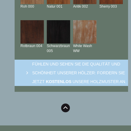
Roh
000
Natur
001
Antik
002
Sherry
003
Rotbraun
004
Schwarzbraun
White Wash
005
WW
FÜHLEN UND SEHEN SIE DIE QUALITÄT UND
SCHÖNHEIT UNSERER HÖLZER: FORDERN SIE
JETZT
KOSTENLOS
UNSERE HOLZMUSTER AN.