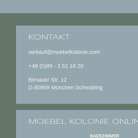
KONTAKT
verkauf@moebelkolonie.com
+49 (0)89 - 3 51 18 20
Birnauer Str. 12
D-80809 München Schwabing
MOEBEL KOLONIE ONLI
BADEZIMMER