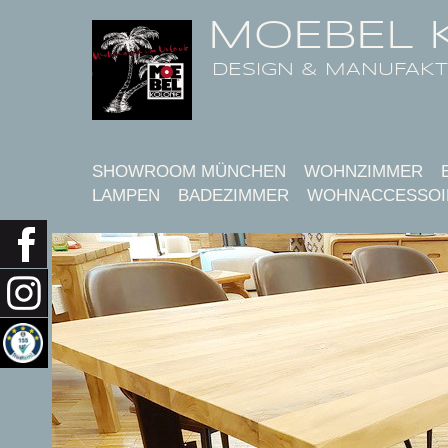
MOEBEL 
DESIGN & MANUFAK
SHOWROOM MÜNCHEN
WOHNZIMMER
LAMPEN
BADEZIMMER
WOHNACCESSOI