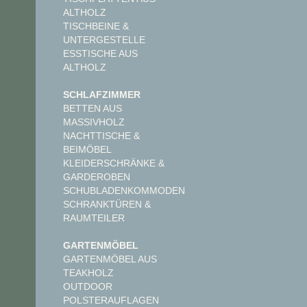
ALTHOLZ
TISCHBEINE &
UNTERGESTELLE
ESSTISCHE AUS
ALTHOLZ
SCHLAFZIMMER
BETTEN AUS
MASSIVHOLZ
NACHTTISCHE &
BEIMÖBEL
KLEIDERSCHRÄNKE &
GARDEROBEN
SCHUBLADENKOMMODEN
SCHRANKTÜREN &
RAUMTEILER
GARTENMÖBEL
GARTENMÖBEL AUS
TEAKHOLZ
OUTDOOR
POLSTERAUFLAGEN