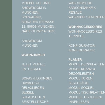
MOEBEL KOLONIE
WASCHTISCHE
SHOWROOM IN
BADSCHRÄNKE &
MÜNCHEN-
REGALE
SCHWABING,
WASCHBECKENUNTER
BIRNAUER STRASSE 1
2, 80809 MÜNCHEN - N
WOHNACCESSOIRES
ÄHE OLYMPIA PARK
WOHNACCESSOIRES
TEPPICHE
SHOWROOM
MÜNCHEN
KONFIGURATOR
KONFIGURATOR
WOHNZIMMER
PLANER
JETZT REGALE
MODUL DECKPLATTEN
ENTDECKEN
MODUL KRANZ &
DECORLEISTEN
MODUL TÜREN
SOFAS & LOUNGES
BESCHLÄGE
DAYBEDS &
MODUL SOCKEL
RELAXLIEGEN
MODUL TISCHPLATTE
SESSEL
MODULE TISCHBEINE
SOFATISCHE &
INNENLEBEN
BEISTELLTISCHE