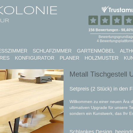
KOLONIE
TUR
ESSZIMMER
SCHLAFZIMMER
GARTENMÖBEL
ALTH
RES
KONFIGURATOR
PLANER
HOLZMUSTER
KU
Metall Tischgestell 
Setpreis (2 Stück) in den
Willkommen zu einer neuen Ära 
ultimativen Upgrade für unsere Tea
sondern ein Kunstwerk, das Ihr E
Schlankes Design, beeind