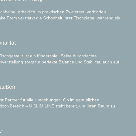
schbeine, erhältlich im praktischen Zweierset, verbinden
nke Form verstärkt die Schönheit Ihrer Tischplatte, während sie
onalität
ischgestells ist ein Kinderspiel. Seine durchdachte
nverstellung sorgt für perfekte Balance und Stabilität, auch auf
raußen
t Ihr Partner für alle Umgebungen. Ob im gemütlichen
door-Bereich – U SLIM LINE steht bereit, um Ihren Raum zu
e