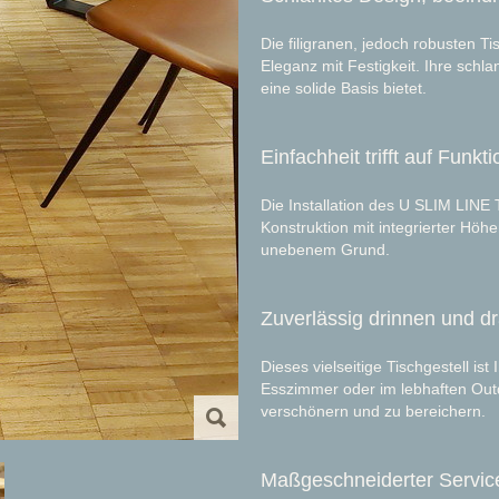
Die filigranen, jedoch robusten Ti
Eleganz mit Festigkeit. Ihre schla
eine solide Basis bietet.
Einfachheit trifft auf Funkti
Die Installation des U SLIM LINE T
Konstruktion mit integrierter Höhe
unebenem Grund.
Zuverlässig drinnen und d
Dieses vielseitige Tischgestell is
Esszimmer oder im lebhaften Out
verschönern und zu bereichern.
Maßgeschneiderter Servic