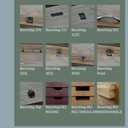
Beschlag
206
Beschlag
222
Beschlag
Beschlag
301
222C
Beschlag
Beschlag
Beschlag
Beschlag
302L
303L
303S
Rose
Beschlag
Star
Beschlag
W1-
Beschlag
W2-
Beschlag
W3-
ROUND
RECTANGULAR
WOODHANDLE