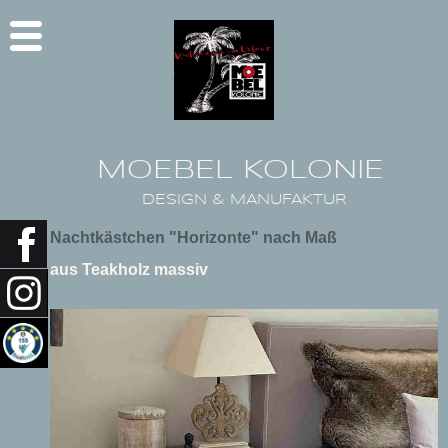
MOEBEL KOLONIE
DESIGN & MANUFAKTUR
Nachtkästchen "Horizonte" nach Maß
aus Teakholz massiv