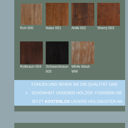
Roh
000
Natur
001
Antik
002
Sherry
003
Rotbraun
004
Schwarzbraun
White Wash
005
WW
FÜHLEN UND SEHEN SIE DIE QUALITÄT UND
SCHÖNHEIT UNSERER HÖLZER: FORDERN SIE
JETZT
KOSTENLOS
UNSERE HOLZMUSTER AN.