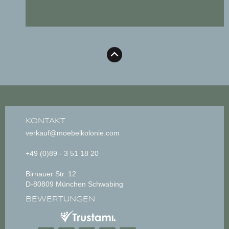
KONTAKT
verkauf@moebelkolonie.com
+49 (0)89 - 3 51 18 20
Birnauer Str. 12
D-80809 München Schwabing
BEWERTUNGEN