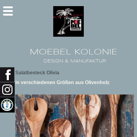
MOEBEL KOLONIE
DESIGN & MANUFAKTUR
Salatbesteck Olivia
in verschiedenen Größen aus Olivenholz