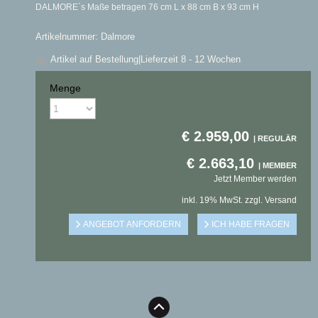
DALMORE`s Maße betragen 76 cm L x 88 cm B x 93 cm H
Artikelnummer: Dalmore
Artikel auf Bestellung
|Lieferzeit 8 - 12 Wochen
Menge
€
2.959,00
€
2.663,10
Jetzt Member werden
inkl. 19% MwSt. zzgl. Versand