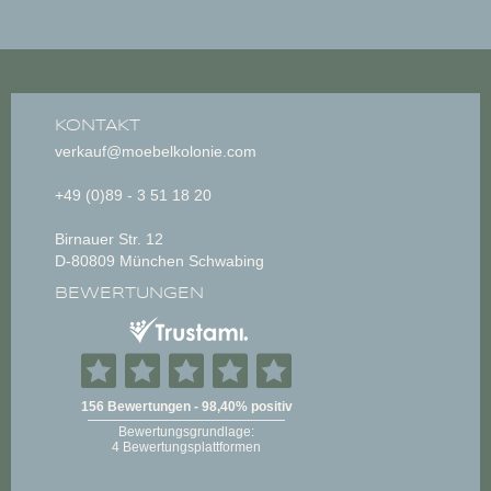
KONTAKT
verkauf@moebelkolonie.com
+49 (0)89 - 3 51 18 20
Birnauer Str. 12
D-80809 München Schwabing
BEWERTUNGEN