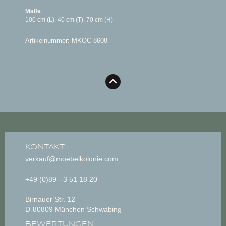
Maße
100 cm (L), 40 cm (T), 70 cm (H)
Artikelnummer: MKOC-8608
KONTAKT
verkauf@moebelkolonie.com
+49 (0)89 - 3 51 18 20
Birnauer Str. 12
D-80809 München Schwabing
BEWERTUNGEN