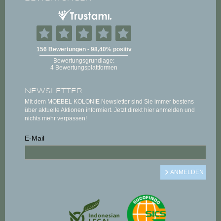
NEWSLETTER
Mit dem MOEBEL KOLONIE Newsletter sind Sie immer bestens
über aktuelle Aktionen informiert. Jetzt direkt hier anmelden und
nichts mehr verpassen!
E-Mail