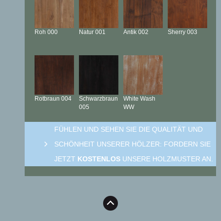
Roh
000
Natur
001
Antik
002
Sherry
003
Rotbraun
004
Schwarzbraun
White Wash
005
WW
FÜHLEN UND SEHEN SIE DIE QUALITÄT UND
SCHÖNHEIT UNSERER HÖLZER: FORDERN SIE
JETZT
KOSTENLOS
UNSERE HOLZMUSTER AN.