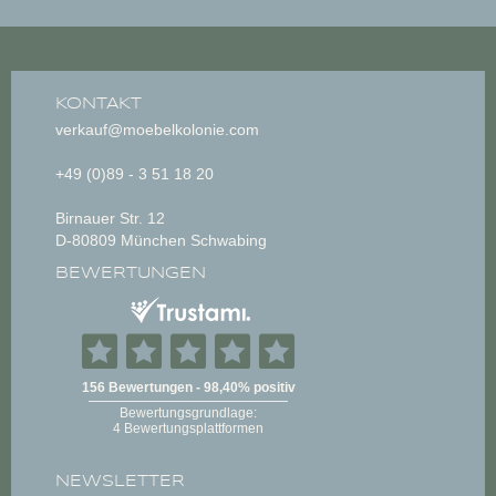
KONTAKT
verkauf@moebelkolonie.com
+49 (0)89 - 3 51 18 20
Birnauer Str. 12
D-80809 München Schwabing
BEWERTUNGEN
NEWSLETTER