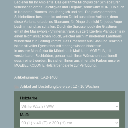
Begleiter für Ihr Ambiente. Das gerahmte Milchglas der Schiebetüren
verleiht der Vitrine Leichtigkeit und Eleganz, somit wirkt MORELIA auch
in kleineren Räumen unaufdringlich und hell. Die platzsparenden
Schiebetüren bestehen im unteren Drittel aus edlem Vollholz, denn
diese Variante erlaubt es Stauraum, für Dinge die nicht für jedes Auge
bestimmt sind, zu schaffen. Durch die Sprossenoptik der Glastüren
erhält der Massivholz - Vitrinenschrank aus zertifiziertem Plantagenteak
einen leicht asiatischen Touch, welcher auch im modernen Landhaus
wunderbar zur Geltung kommt. Das Crossover aus Glas und Teakholz
ist ein stilvoller Eyecatcher mit einer gewissen Noblesse.
In unserer Manufaktur für Möbel nach Maß kann MORELIA, mit
verstellbaren Fachböden, genau nach Ihren Wünschen traditionell
geschreinert werden. Es stehen Ihnen auch hier alle Farben unserer
MOEBEL KOLONIE Holzfarbenpalette zur Verfügung.
Artikelnummer: CAB-1408
Artikel auf Bestellung
|Lieferzeit 12 - 16 Wochen
Holzfarbe
Maße