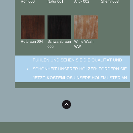
Roh
000
Natur
001
Antik
002
Sherry
003
Rotbraun
004
Schwarzbraun
White Wash
005
WW
FÜHLEN UND SEHEN SIE DIE QUALITÄT UND
SCHÖNHEIT UNSERER HÖLZER: FORDERN SIE
JETZT
KOSTENLOS
UNSERE HOLZMUSTER AN.