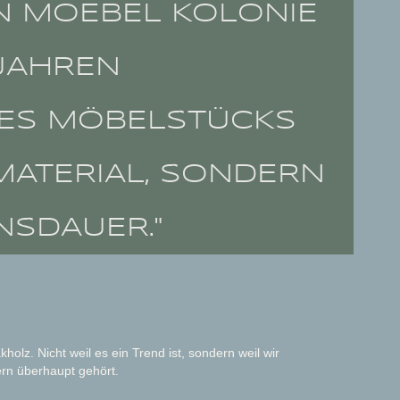
ON MOEBEL KOLONIE
 JAHREN
INES MÖBELSTÜCKS
MATERIAL, SONDERN
NSDAUER."
lz. Nicht weil es ein Trend ist, sondern weil wir
ern überhaupt gehört.