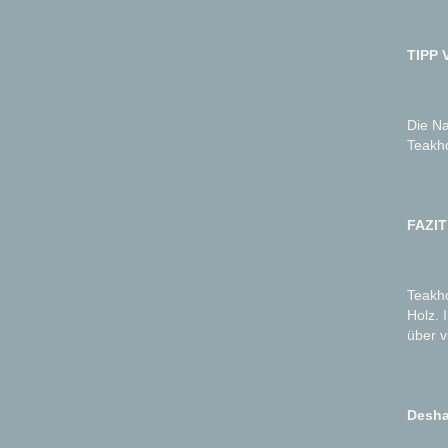
TIPP 
Die Na
Teakho
FAZIT
Teakho
Holz. 
über v
Desha