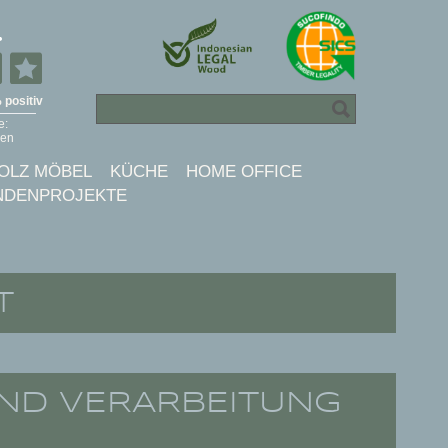
OLZ MÖBEL
KÜCHE
HOME OFFICE
NDENPROJEKTE
T
UND VERARBEITUNG