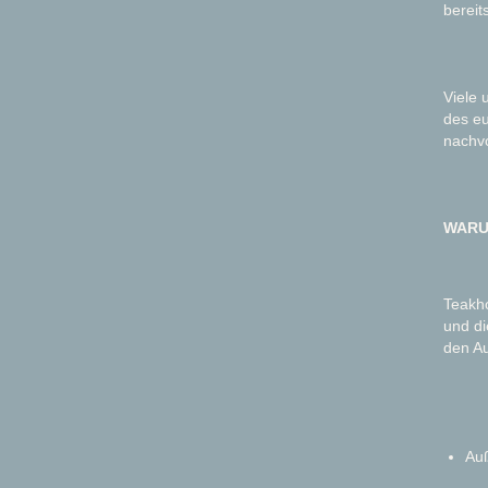
bereit
Viele 
des eu
nachvo
WARU
Teakho
und di
den A
Auß