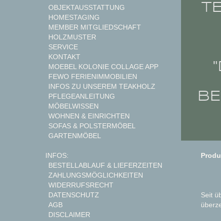
T
OBJEKTAUSSTATTUNG
HOMESTAGING
MEMBER MITGLIEDSCHAFT
HOLZMUSTER
SERVICE
KONTAKT
MOEBEL KOLONIE COLLAGE APP
FEWO FERIENIMMOBILIEN
INFOS ZU UNSEREM TEAKHOLZ
BE
PFLEGEANLEITUNG
MÖBELWISSEN
WOHNEN & EINRICHTEN
SOFAS & POLSTERMÖBEL
GARTENMÖBEL
Produ
INFOS:
BESTELLABLAUF & LIEFERZEITEN
ZAHLUNGSMÖGLICHKEITEN
WIDERRUFSRECHT
Seit ü
DATENSCHUTZ
überze
AGB
DISCLAIMER