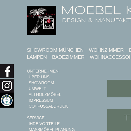
MOEBEL 
DESIGN & MANUFAK
SHOWROOM MÜNCHEN
WOHNZIMMER
LAMPEN
BADEZIMMER
WOHNACCESSOI
UNTERNEHMEN:
ÜBER UNS
SHOWROOM
UMWELT
ALTHOLZMÖBEL
IMPRESSUM
CO² FUSSABDRUCK
T
SERVICE:
IHRE VORTEILE
MASSMÖBEL PLANUNG