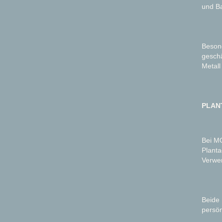
und B
Besond
geschä
Metall
PLAN
Bei M
Planta
Verwe
Beide 
persö