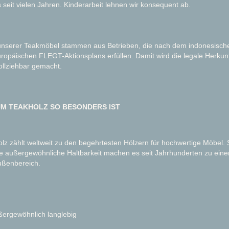
s seit vielen Jahren. Kinderarbeit lehnen wir konsequent ab.
unserer Teakmöbel stammen aus Betrieben, die nach dem indonesischen
ropäischen FLEGT-Aktionsplans erfüllen. Damit wird die legale Herkun
llziehbar gemacht.
M TEAKHOLZ SO BESONDERS IST
lz zählt weltweit zu den begehrtesten Hölzern für hochwertige Möbel. 
e außergewöhnliche Haltbarkeit machen es seit Jahrhunderten zu ein
ußenbereich.
ergewöhnlich langlebig