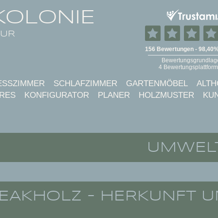
KOLONIE
TUR
ESSZIMMER
SCHLAFZIMMER
GARTENMÖBEL
ALTH
RES
KONFIGURATOR
PLANER
HOLZMUSTER
KU
UMWEL
EAKHOLZ - HERKUNFT 