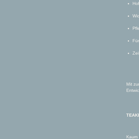
Hoh
Wid
Pfl
Für
Zei
Mit zu
Entwic
TEAK
Kaum e