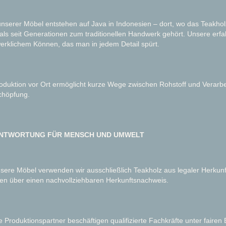
unserer Möbel entstehen auf Java in Indonesien – dort, wo das Teakho
als seit Generationen zum traditionellen Handwerk gehört. Unsere erfa
rklichem Können, das man in jedem Detail spürt.
oduktion vor Ort ermöglicht kurze Wege zwischen Rohstoff und Verarbeit
chöpfung.
NTWORTUNG FÜR MENSCH UND UMWELT
sere Möbel verwenden wir ausschließlich Teakholz aus legaler Herkunft
en über einen nachvollziehbaren Herkunftsnachweis.
 Produktionspartner beschäftigen qualifizierte Fachkräfte unter fairen