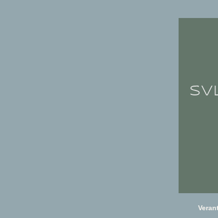
SV
Veran