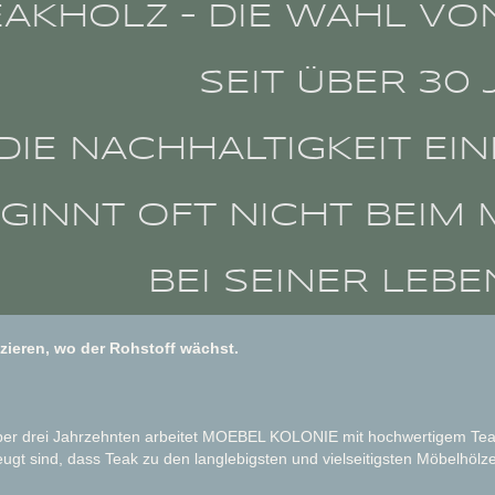
EAKHOLZ – DIE WAHL V
SEIT ÜBER 30
"DIE NACHHALTIGKEIT E
GINNT OFT NICHT BEIM 
BEI SEINER LEBE
zieren, wo der Rohstoff wächst.
ber drei Jahrzehnten arbeitet MOEBEL KOLONIE mit hochwertigem Teakho
ugt sind, dass Teak zu den langlebigsten und vielseitigsten Möbelhölz