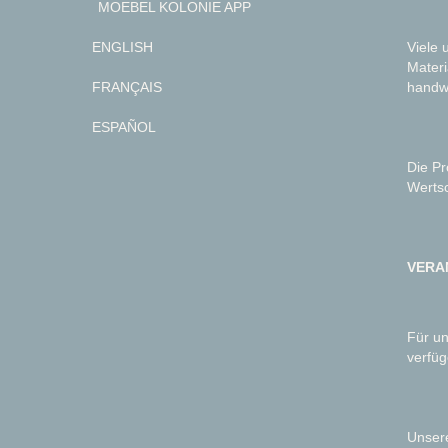
MOEBEL KOLONIE APP
Viele 
ENGLISH
Materi
handwe
FRANÇAIS
ESPAÑOL
Die Pr
Werts
VERA
Für un
verfüg
Unsere