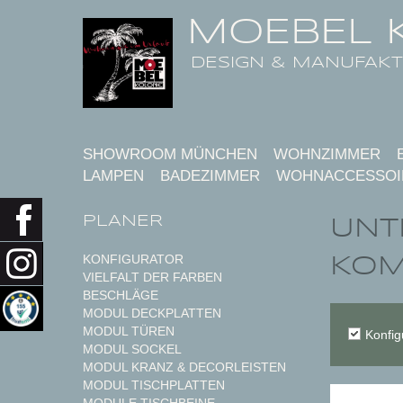
MOEBEL 
DESIGN & MANUFAK
SHOWROOM MÜNCHEN
WOHNZIMMER
LAMPEN
BADEZIMMER
WOHNACCESSOI
PLANER
UNT
KOM
KONFIGURATOR
VIELFALT DER FARBEN
BESCHLÄGE
MODUL DECKPLATTEN
MODUL TÜREN
Konfig
MODUL SOCKEL
MODUL KRANZ & DECORLEISTEN
MODUL TISCHPLATTEN