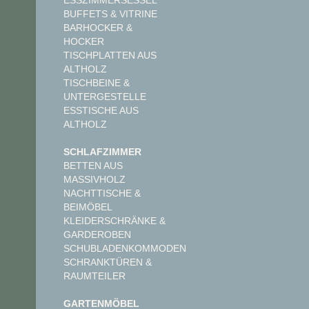
ESSZIMMERSESSEL
BUFFETS & VITRINE
BARHOCKER &
HOCKER
TISCHPLATTEN AUS
ALTHOLZ
TISCHBEINE &
UNTERGESTELLE
ESSTISCHE AUS
ALTHOLZ
SCHLAFZIMMER
BETTEN AUS
MASSIVHOLZ
NACHTTISCHE &
BEIMÖBEL
KLEIDERSCHRÄNKE &
GARDEROBEN
SCHUBLADENKOMMODEN
SCHRANKTÜREN &
RAUMTEILER
GARTENMÖBEL