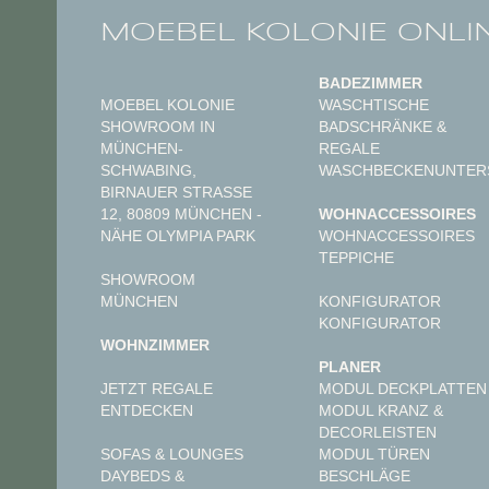
MOEBEL KOLONIE ONLI
BADEZIMMER
MOEBEL KOLONIE
WASCHTISCHE
SHOWROOM IN
BADSCHRÄNKE &
MÜNCHEN-
REGALE
SCHWABING,
WASCHBECKENUNTER
BIRNAUER STRASSE 1
2, 80809 MÜNCHEN - N
WOHNACCESSOIRES
ÄHE OLYMPIA PARK
WOHNACCESSOIRES
TEPPICHE
SHOWROOM
MÜNCHEN
KONFIGURATOR
KONFIGURATOR
WOHNZIMMER
PLANER
JETZT REGALE
MODUL DECKPLATTEN
ENTDECKEN
MODUL KRANZ &
DECORLEISTEN
MODUL TÜREN
SOFAS & LOUNGES
BESCHLÄGE
DAYBEDS &