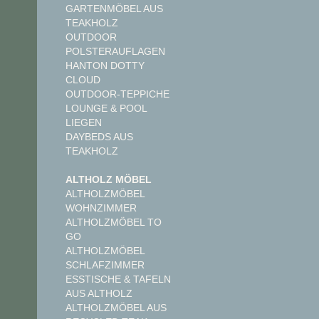
GARTENMÖBEL AUS
TEAKHOLZ
OUTDOOR
POLSTERAUFLAGEN
HANTON DOTTY
CLOUD
OUTDOOR-TEPPICHE
LOUNGE & POOL
LIEGEN
DAYBEDS AUS
TEAKHOLZ
ALTHOLZ MÖBEL
ALTHOLZMÖBEL
WOHNZIMMER
ALTHOLZMÖBEL TO
GO
ALTHOLZMÖBEL
SCHLAFZIMMER
ESSTISCHE & TAFELN
AUS ALTHOLZ
ALTHOLZMÖBEL AUS