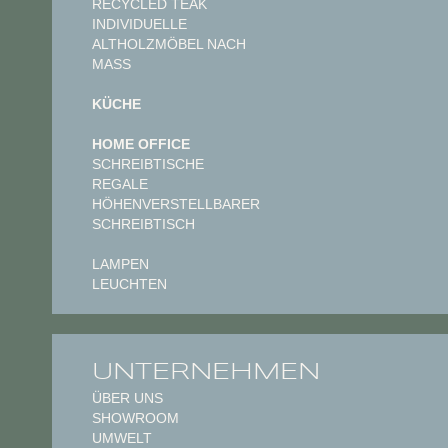
RECYCLED TEAK
INDIVIDUELLE
ALTHOLZMÖBEL NACH
MASS
KÜCHE
HOME OFFICE
SCHREIBTISCHE
REGALE
HÖHENVERSTELLBARER
SCHREIBTISCH
LAMPEN
LEUCHTEN
UNTERNEHMEN
ÜBER UNS
SHOWROOM
UMWELT