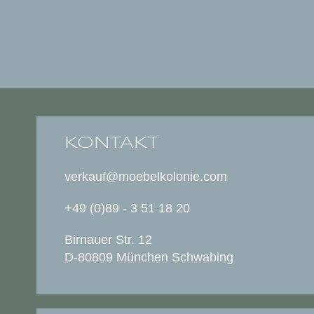
KONTAKT
verkauf@moebelkolonie.com
+49 (0)89 - 3 51 18 20
Birnauer Str. 12
D-80809 München Schwabing