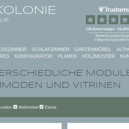
KOLONIE
TUR
ESSZIMMER
SCHLAFZIMMER
GARTENMÖBEL
ALTH
RES
KONFIGURATOR
PLANER
HOLZMUSTER
KU
ERSCHIEDLICHE MODULE
MODEN UND VITRINEN
uration
Maßmöbel
Extras