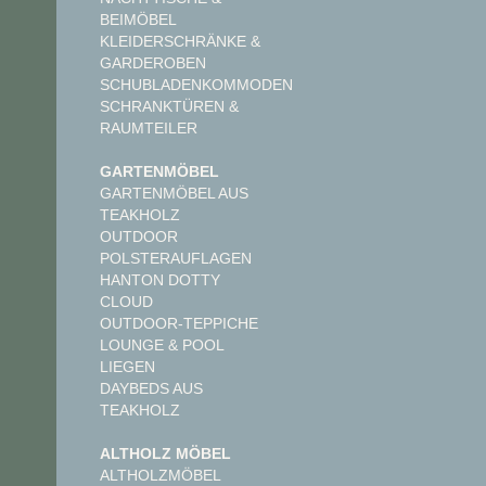
BEIMÖBEL
KLEIDERSCHRÄNKE &
GARDEROBEN
SCHUBLADENKOMMODEN
SCHRANKTÜREN &
RAUMTEILER
GARTENMÖBEL
GARTENMÖBEL AUS
TEAKHOLZ
OUTDOOR
POLSTERAUFLAGEN
HANTON DOTTY
CLOUD
OUTDOOR-TEPPICHE
LOUNGE & POOL
LIEGEN
DAYBEDS AUS
TEAKHOLZ
ALTHOLZ MÖBEL
ALTHOLZMÖBEL