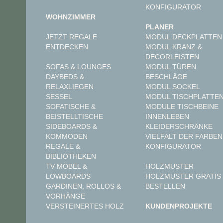
KONFIGURATOR
WOHNZIMMER
PLANER
JETZT REGALE
MODUL DECKPLATTEN
ENTDECKEN
MODUL KRANZ &
DECORLEISTEN
MODUL TÜREN
SOFAS & LOUNGES
BESCHLÄGE
DAYBEDS &
MODUL SOCKEL
RELAXLIEGEN
MODUL TISCHPLATTE
SESSEL
MODULE TISCHBEINE
SOFATISCHE &
INNENLEBEN
BEISTELLTISCHE
KLEIDERSCHRÄNKE
SIDEBOARDS &
VIELFALT DER FARBEN
KOMMODEN
KONFIGURATOR
REGALE &
BIBLIOTHEKEN
TV-MÖBEL &
HOLZMUSTER
LOWBOARDS
HOLZMUSTER GRATIS
GARDINEN, ROLLOS &
BESTELLEN
VORHÄNGE
VERSTEINERTES HOLZ
KUNDENPROJEKTE