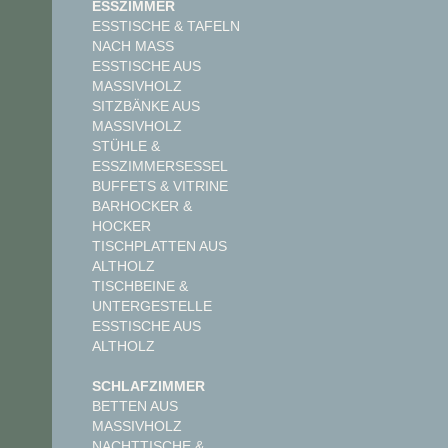
ESSZIMMER
ESSTISCHE & TAFELN
NACH MASS
ESSTISCHE AUS
MASSIVHOLZ
SITZBÄNKE AUS
MASSIVHOLZ
STÜHLE &
ESSZIMMERSESSEL
BUFFETS & VITRINE
BARHOCKER &
HOCKER
TISCHPLATTEN AUS
ALTHOLZ
TISCHBEINE &
UNTERGESTELLE
ESSTISCHE AUS
ALTHOLZ
SCHLAFZIMMER
BETTEN AUS
MASSIVHOLZ
NACHTTISCHE &