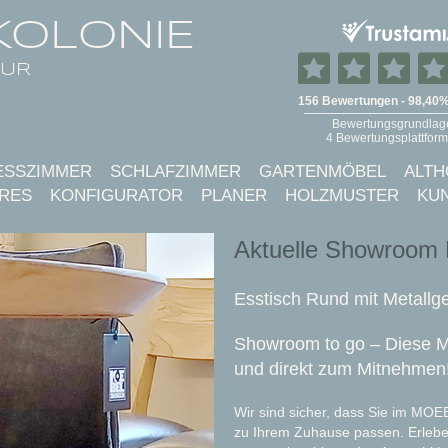
KOLONIE
TUR
ESSZIMMER
SCHLAFZIMMER
GARTENMÖBEL
ALTH
RES
KONFIGURATOR
PLANER
HOLZMUSTER
KU
Aktuelle Showroom
Esstisch Rund mit Metallge
Showroom to go – Diese M
und direkt zum Mitnehmen
Wir sind sicher, dass Sie im MO
zu Ihrem Zuhause passen. Erleben