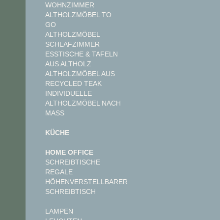
WOHNZIMMER
ALTHOLZMÖBEL TO
GO
ALTHOLZMÖBEL
SCHLAFZIMMER
ESSTISCHE & TAFELN
AUS ALTHOLZ
ALTHOLZMÖBEL AUS
RECYCLED TEAK
INDIVIDUELLE
ALTHOLZMÖBEL NACH
MASS
KÜCHE
HOME OFFICE
SCHREIBTISCHE
REGALE
HÖHENVERSTELLBARER
SCHREIBTISCH
LAMPEN