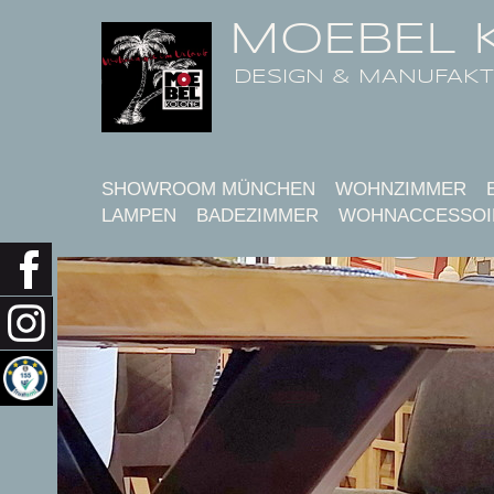
MOEBEL 
DESIGN & MANUFAK
SHOWROOM MÜNCHEN
WOHNZIMMER
LAMPEN
BADEZIMMER
WOHNACCESSOI