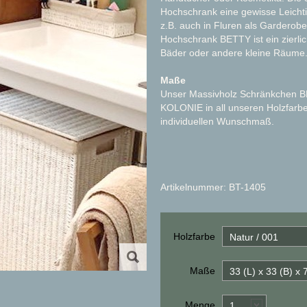
Hochschrank eine gewisse Leicht
z.B. auch in Fluren als Garderob
Hochschrank BETTY ist ein zierli
Bäder oder andere kleine Räume
Maße
Unser Massivholz Schränkchen B
KOLONIE in all unseren Holzfarbe
individuellen Wunschmaß.
Artikelnummer: BT-1405
Holzfarbe
Natur / 001
Maße
33 (L) x 33 (B) x
Menge
1