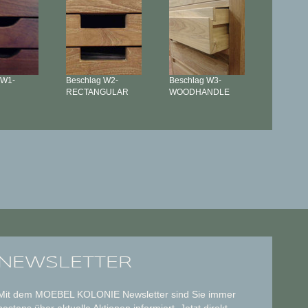
W1-
Beschlag
W2-
Beschlag
W3-
RECTANGULAR
WOODHANDLE
NEWSLETTER
Mit dem MOEBEL KOLONIE Newsletter sind Sie immer