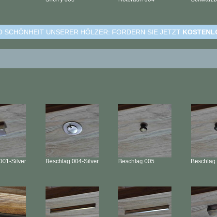
ND SCHÖNHEIT UNSERER HÖLZER: FORDERN SIE JETZT
KOSTENL
001-Silver
Beschlag
004-Silver
Beschlag
005
Beschlag