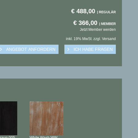
€
488,00
€
366,00
Jetzt Member werden
inkl. 19% MwSt. zzgl. Versand
braun
005
White Wash
WW