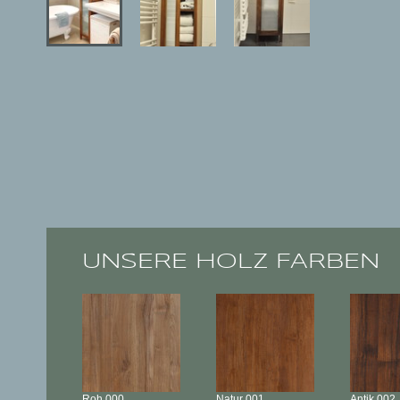
UNSERE HOLZ FARBEN
Roh
000
Natur
001
Antik
002