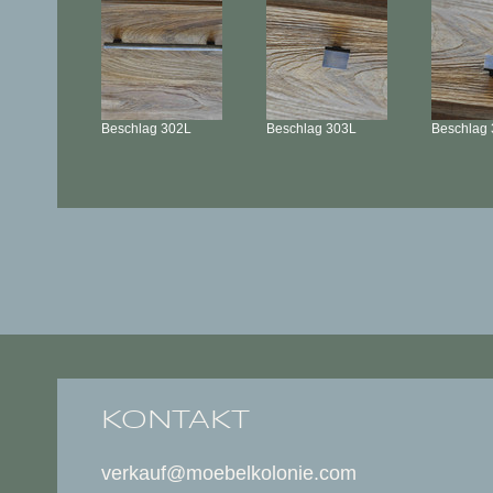
Beschlag
302L
Beschlag
303L
Beschlag
KONTAKT
verkauf@moebelkolonie.com