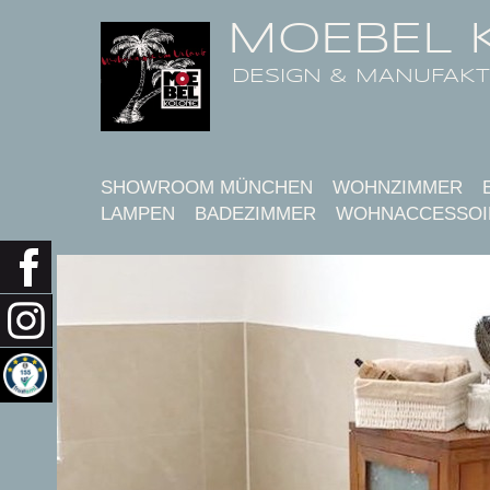
MOEBEL 
DESIGN & MANUFAK
SHOWROOM MÜNCHEN
WOHNZIMMER
LAMPEN
BADEZIMMER
WOHNACCESSOI