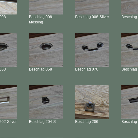
008
Beschlag
008-
Beschlag
008-Silver
Beschlag
Messing
053
Beschlag
058
Beschlag
076
Beschlag
202-Silver
Beschlag
204-S
Beschlag
206
Beschlag