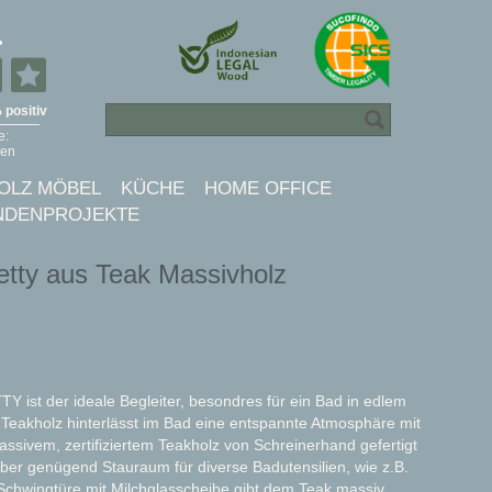
OLZ MÖBEL
KÜCHE
HOME OFFICE
NDENPROJEKTE
tty aus Teak Massivholz
 ist der ideale Begleiter, besondres für ein Bad in edlem
eakholz hinterlässt im Bad eine entspannte Atmosphäre mit
ssivem, zertifiziertem Teakholz von Schreinerhand gefertigt
über genügend Stauraum für diverse Badutensilien, wie z.B.
Schwingtüre mit Milchglasscheibe gibt dem Teak massiv