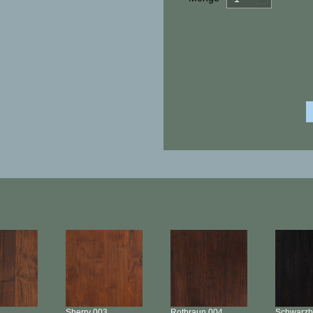
Sherry
003
Rotbraun
004
Schwarz