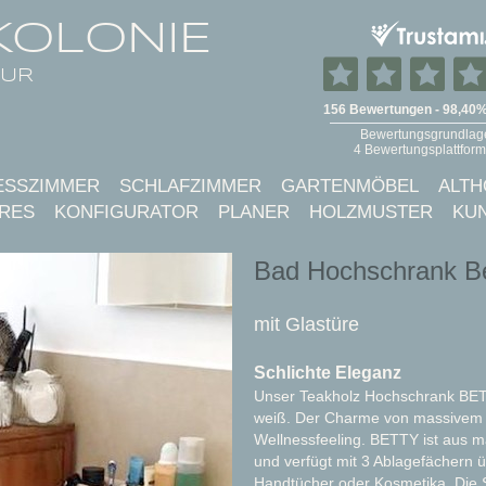
KOLONIE
TUR
ESSZIMMER
SCHLAFZIMMER
GARTENMÖBEL
ALTH
RES
KONFIGURATOR
PLANER
HOLZMUSTER
KU
Bad Hochschrank Be
mit Glastüre
Schlichte Eleganz
Unser Teakholz Hochschrank BETTY
weiß. Der Charme von massivem T
Wellnessfeeling. BETTY ist aus ma
und verfügt mit 3 Ablagefächern 
Handtücher oder Kosmetika. Die 