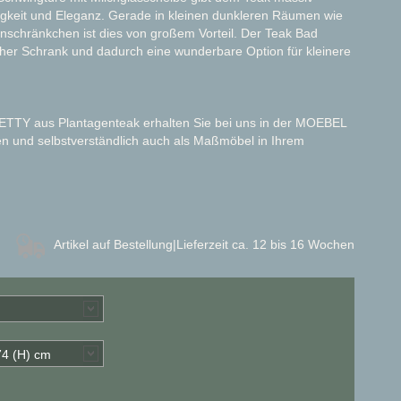
igkeit und Eleganz. Gerade in kleinen dunkleren Räumen wie
enschränkchen ist dies von großem Vorteil. Der Teak Bad
cher Schrank und dadurch eine wunderbare Option für kleinere
.
ETTY aus Plantagenteak erhalten Sie bei uns in der MOEBEL
n und selbstverständlich auch als Maßmöbel in Ihrem
Artikel auf Bestellung
|Lieferzeit ca. 12 bis 16 Wochen
 74 (H) cm