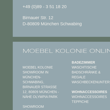
+49 (0)89 - 3 51 18 20
Birnauer Str. 12
D-80809 München Schwabing
MOEBEL KOLONIE ONLI
BADEZIMMER
MOEBEL KOLONIE
WASCHTISCHE
SHOWROOM IN
BADSCHRÄNKE &
MÜNCHEN-
REGALE
SCHWABING,
WASCHBECKENUNTER
BIRNAUER STRASSE 1
2, 80809 MÜNCHEN - N
WOHNACCESSOIRES
ÄHE OLYMPIA PARK
WOHNACCESSOIRES
TEPPICHE
SHOWROOM