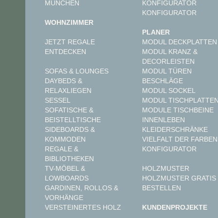
MÜNCHEN
KONFIGURATOR
KONFIGURATOR
WOHNZIMMER
PLANER
JETZT REGALE
MODUL DECKPLATTEN
ENTDECKEN
MODUL KRANZ &
DECORLEISTEN
MODUL TÜREN
SOFAS & LOUNGES
BESCHLÄGE
DAYBEDS &
MODUL SOCKEL
RELAXLIEGEN
MODUL TISCHPLATTE
SESSEL
MODULE TISCHBEINE
SOFATISCHE &
INNENLEBEN
BEISTELLTISCHE
KLEIDERSCHRÄNKE
SIDEBOARDS &
VIELFALT DER FARBEN
KOMMODEN
KONFIGURATOR
REGALE &
BIBLIOTHEKEN
TV-MÖBEL &
HOLZMUSTER
LOWBOARDS
HOLZMUSTER GRATIS
GARDINEN, ROLLOS &
BESTELLEN
VORHÄNGE
VERSTEINERTES HOLZ
KUNDENPROJEKTE