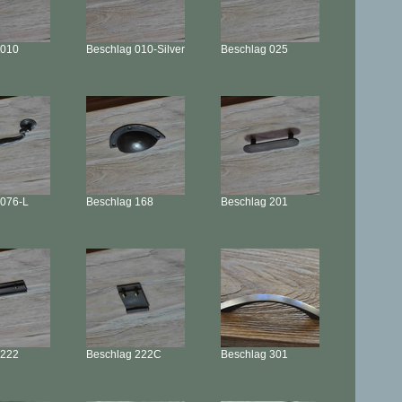
010
Beschlag
010-Silver
Beschlag
025
076-L
Beschlag
168
Beschlag
201
222
Beschlag
222C
Beschlag
301