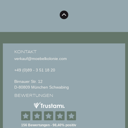
KONTAKT
verkauf@moebelkolonie.com
+49 (0)89 - 3 51 18 20
Birnauer Str. 12
D-80809 München Schwabing
BEWERTUNGEN