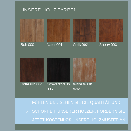
UNSERE HOLZ FARBEN
Roh
000
Natur
001
Antik
002
Sherry
003
Rotbraun
004
Schwarzbraun
White Wash
005
WW
FÜHLEN UND SEHEN SIE DIE QUALITÄT UND
SCHÖNHEIT UNSERER HÖLZER: FORDERN SIE
JETZT
KOSTENLOS
UNSERE HOLZMUSTER AN.