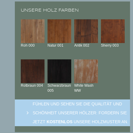
UNSERE HOLZ FARBEN
Roh
000
Natur
001
Antik
002
Sherry
003
Rotbraun
004
Schwarzbraun
White Wash
005
WW
FÜHLEN UND SEHEN SIE DIE QUALITÄT UND
SCHÖNHEIT UNSERER HÖLZER: FORDERN SIE
JETZT
KOSTENLOS
UNSERE HOLZMUSTER AN.