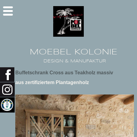
MOEBEL KOLONIE
DESIGN & MANUFAKTUR
Buffetschrank Cross aus Teakholz massiv
aus zertifiziertem Plantagenholz