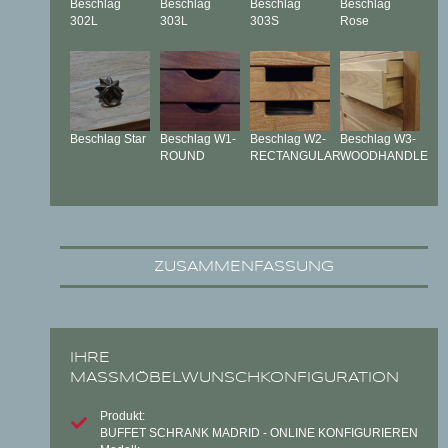
Beschlag
Beschlag
Beschlag
Beschlag
302L
303L
303S
Rose
Beschlag
Star
Beschlag
W1-
Beschlag
W2-
Beschlag
W3-
ROUND
RECTANGULAR
WOODHANDLE
ZUSAMMENFASSUNG
IHRE
MASSMÖBELWUNSCHKONFIGURATION
Produkt:
BUFFET SCHRANK MADRID - ONLINE KONFIGURIEREN