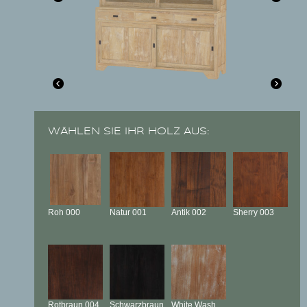
WÄHLEN SIE IHR HOLZ AUS:
Roh
000
Natur
001
Antik
002
Sherry
003
Rotbraun
004
Schwarzbraun
White Wash