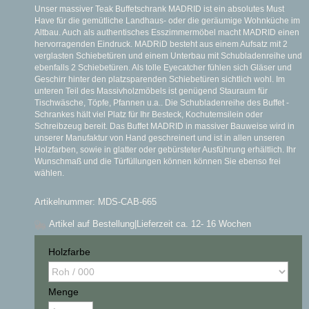
Unser massiver Teak Buffetschrank MADRID ist ein absolutes Must
Have für die gemütliche Landhaus- oder die geräumige Wohnküche im
Altbau. Auch als authentisches Esszimmermöbel macht MADRID einen
hervorragenden Eindruck. MADRiD besteht aus einem Aufsatz mit 2
verglasten Schiebetüren und einem Unterbau mit Schubladenreihe und
ebenfalls 2 Schiebetüren. Als tolle Eyecatcher fühlen sich Gläser und
Geschirr hinter den platzsparenden Schiebetüren sichtlich wohl. Im
unteren Teil des Massivholzmöbels ist genügend Stauraum für
Tischwäsche, Töpfe, Pfannen u.a.. Die Schubladenreihe des Buffet -
Schrankes hält viel Platz für Ihr Besteck, Kochutemsilein oder
Schreibzeug bereit. Das Buffet MADRID in massiver Bauweise wird in
unserer Manufaktur von Hand geschreinert und ist in allen unseren
Holzfarben, sowie in glatter oder gebürsteter Ausführung erhältlich. Ihr
Wunschmaß und die Türfüllungen können können Sie ebenso frei
wählen.
Artikelnummer: MDS-CAB-665
Artikel auf Bestellung
|Lieferzeit ca. 12- 16 Wochen
Holzfarbe
Menge