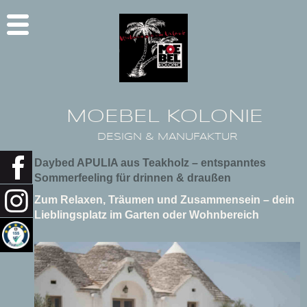
MOEBEL KOLONIE
DESIGN & MANUFAKTUR
Daybed APULIA aus Teakholz – entspanntes
Sommerfeeling für drinnen & draußen
Zum Relaxen, Träumen und Zusammensein – dein
Lieblingsplatz im Garten oder Wohnbereich