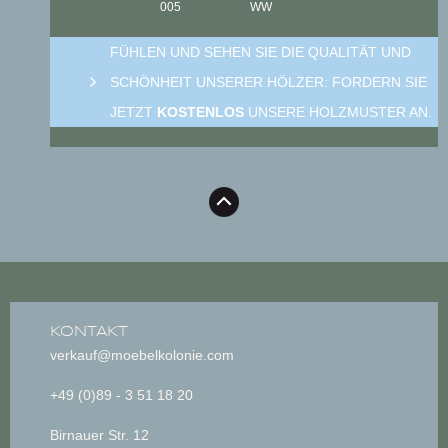
005
WW
FÜHLEN UND SEHEN SIE DIE QUALITÄT UND
SCHÖNHEIT UNSERER HÖLZER: FORDERN SIE
JETZT
KOSTENLOS
UNSERE HOLZMUSTER AN.
KONTAKT
verkauf@moebelkolonie.com
+49 (0)89 - 3 51 18 20
Birnauer Str. 12