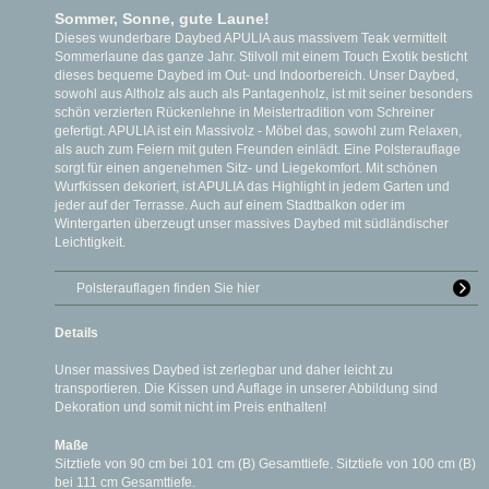
Sommer, Sonne, gute Laune!
Dieses wunderbare Daybed APULIA aus massivem Teak vermittelt
Sommerlaune das ganze Jahr. Stilvoll mit einem Touch Exotik besticht
dieses bequeme Daybed im Out- und Indoorbereich. Unser Daybed,
sowohl aus Altholz als auch als Pantagenholz, ist mit seiner besonders
schön verzierten Rückenlehne in Meistertradition vom Schreiner
gefertigt. APULIA ist ein Massivolz - Möbel das, sowohl zum Relaxen,
als auch zum Feiern mit guten Freunden einlädt. Eine Polsterauflage
sorgt für einen angenehmen Sitz- und Liegekomfort. Mit schönen
Wurfkissen dekoriert, ist APULIA das Highlight in jedem Garten und
jeder auf der Terrasse. Auch auf einem Stadtbalkon oder im
Wintergarten überzeugt unser massives Daybed mit südländischer
Leichtigkeit.
Polsterauflagen finden Sie hier
Details
Unser massives Daybed ist zerlegbar und daher leicht zu
transportieren. Die Kissen und Auflage in unserer Abbildung sind
Dekoration und somit nicht im Preis enthalten!
Maße
Sitztiefe von 90 cm bei 101 cm (B) Gesamttiefe. Sitztiefe von 100 cm (B)
bei 111 cm Gesamttiefe.