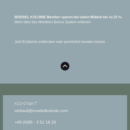
MOEBEL KOLONIE Member sparen bei vielen Möbeln bis zu 25 %.
Mehr über das Members Bonus System erfahren
Jetzt Esstische entdecken oder persönlich beraten lassen
KONTAKT
verkauf@moebelkolonie.com
+49 (0)89 - 3 51 18 20