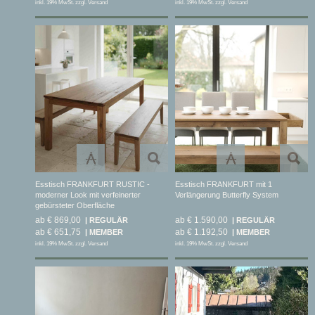
inkl. 19% MwSt. zzgl. Versand
inkl. 19% MwSt. zzgl. Versand
Esstisch FRANKFURT RUSTIC -
Esstisch FRANKFURT mit 1
moderner Look mit verfeinerter
Verlängerung Butterfly System
gebürsteter Oberfläche
ab € 869,00
ab € 1.590,00
ab € 651,75
ab € 1.192,50
inkl. 19% MwSt. zzgl. Versand
inkl. 19% MwSt. zzgl. Versand