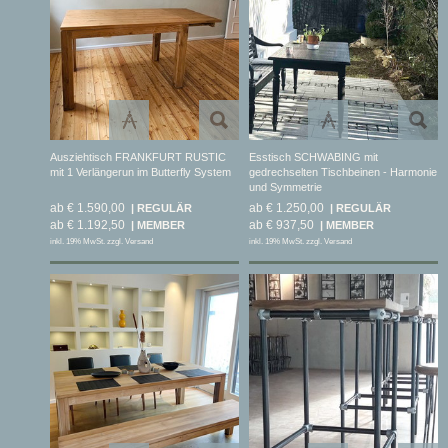
Ausziehtisch FRANKFURT RUSTIC
Esstisch SCHWABING mit
mit 1 Verlängerun im Butterfly System
gedrechselten Tischbeinen - Harmonie
und Symmetrie
ab € 1.590,00
ab € 1.250,00
ab € 1.192,50
ab € 937,50
inkl. 19% MwSt. zzgl. Versand
inkl. 19% MwSt. zzgl. Versand