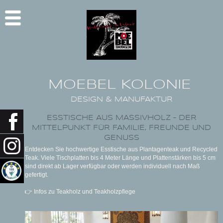
MOEBEL KOLONIE
DESIGN & MANUFAKTUR
ESSTISCHE AUS MASSIVHOLZ – DER
MITTELPUNKT FÜR FAMILIE, FREUNDE UND
GENUSS
Entdecken Sie hochwertige Esstische aus Plantagenteak und Recycled
Teak. Viele Tischplatten bis 4 Meter Länge und Plattenstärken bis 5 cm
sind direkt ab Lager verfügbar oder werden individuell nach Maß
gefertigt.
👉 Infos zu Teakholz und Teakholzpflege