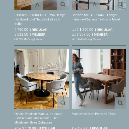
Esstisch FRANKFURT – Wo Design,
Bartisch AMSTERDAM – Loftiger
Handwerk und Natürlichkeit sich
Industrie-Chic aus Teak und Metall
treffen
€ 790,00
ab € 1.290,00
€ 592,50
ab € 967,50
inkl. 19% MwSt. zzgl. Versand
inkl. 19% MwSt. zzgl. Versand
Ovaler Esstisch Mantua. Ihr neuer
Massivholztisch Esstisch Ticino
Esstisch aus Massivholz – Der
Mittelpunkt Ihres Zuhauses
ab € 3.170,00
€ 2.480,00