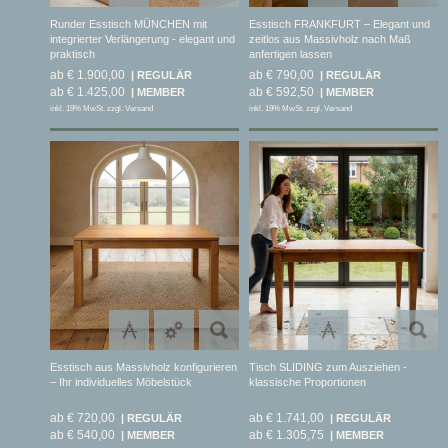
Runder Esstisch MÜNCHEN mit
Esstisch FRANKFURT – Elegant und
integrierter Verlängerung - elegant und
zeitlos aus Massivholz nach Maß
praktisch
anfertigen lassen
ab € 1.900,00
ab € 790,00
ab € 1.425,00
ab € 592,50
inkl. 19% MwSt. zzgl. Versand
inkl. 19% MwSt. zzgl. Versand
Esstisch aus Massivholz konfigurieren
Tisch SLIDING zum Ausziehen -
– Ihr individuelles Möbelstück
klassische Proportionen
ab € 720,00
ab € 1.741,00
ab € 540,00
ab € 1.305,75