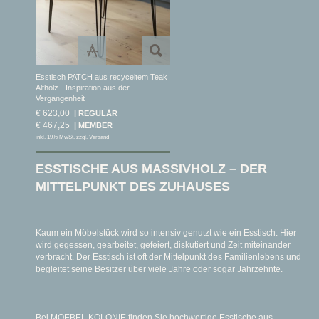
Esstisch PATCH aus recyceltem Teak
Altholz - Inspiration aus der
Vergangenheit
€ 623,00
€ 467,25
inkl. 19% MwSt. zzgl. Versand
ESSTISCHE AUS MASSIVHOLZ – DER
MITTELPUNKT DES ZUHAUSES
Kaum ein Möbelstück wird so intensiv genutzt wie ein Esstisch. Hier
wird gegessen, gearbeitet, gefeiert, diskutiert und Zeit miteinander
verbracht. Der Esstisch ist oft der Mittelpunkt des Familienlebens und
begleitet seine Besitzer über viele Jahre oder sogar Jahrzehnte.
Bei MOEBEL KOLONIE finden Sie hochwertige Esstische aus