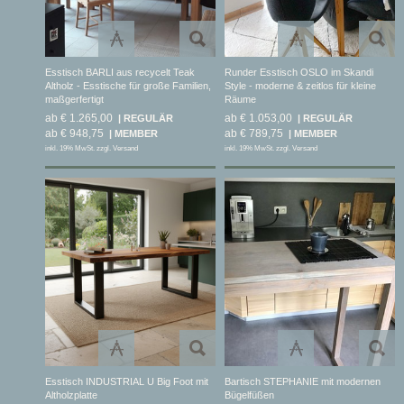
Esstisch BARLI aus recycelt Teak
Runder Esstisch OSLO im Skandi
Altholz - Esstische für große Familien,
Style - moderne & zeitlos für kleine
maßgerfertigt
Räume
ab € 1.265,00
ab € 1.053,00
ab € 948,75
ab € 789,75
inkl. 19% MwSt. zzgl. Versand
inkl. 19% MwSt. zzgl. Versand
Esstisch INDUSTRIAL U Big Foot mit
Bartisch STEPHANIE mit modernen
Altholzplatte
Bügelfüßen