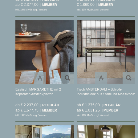
ab € 2.377,00
€ 1.860,00
inkl. 19% MwSt. zzgl. Versand
inkl. 19% MwSt. zzgl. Versand
Esstisch MARGARETHE mit 2
Tisch AMSTERDAM – Stilvoller
separaten Ansteckplatten
Industrielook aus Stahl und Massivholz
ab € 2.237,00
ab € 1.375,00
ab € 1.677,75
ab € 1.031,25
inkl. 19% MwSt. zzgl. Versand
inkl. 19% MwSt. zzgl. Versand