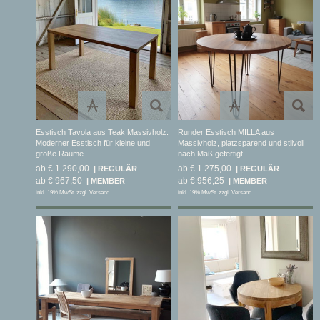
Esstisch Tavola aus Teak Massivholz.
Runder Esstisch MILLA aus
Moderner Esstisch für kleine und
Massivholz, platzsparend und stilvoll
große Räume
nach Maß gefertigt
ab € 1.290,00
ab € 1.275,00
ab € 967,50
ab € 956,25
inkl. 19% MwSt. zzgl. Versand
inkl. 19% MwSt. zzgl. Versand