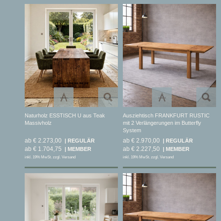
Naturholz ESSTISCH U aus Teak
Ausziehtisch FRANKFURT RUSTIC
Massivholz
mit 2 Verlängerungen im Butterfly
System
ab € 2.273,00
ab € 2.970,00
ab € 1.704,75
ab € 2.227,50
inkl. 19% MwSt. zzgl. Versand
inkl. 19% MwSt. zzgl. Versand