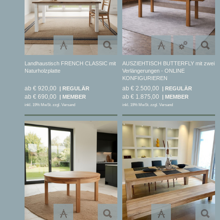
Landhaustisch FRENCH CLASSIC mit
AUSZIEHTISCH BUTTERFLY mit zwei
Naturholzplatte
Verlängerungen - ONLINE
KONFIGURIEREN
ab € 920,00
ab € 2.500,00
ab € 690,00
ab € 1.875,00
inkl. 19% MwSt. zzgl. Versand
inkl. 19% MwSt. zzgl. Versand