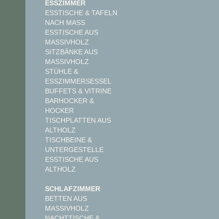
ESSZIMMER
ESSTISCHE & TAFELN
NACH MASS
ESSTISCHE AUS
MASSIVHOLZ
SITZBÄNKE AUS
MASSIVHOLZ
STÜHLE &
ESSZIMMERSESSEL
BUFFETS & VITRINE
BARHOCKER &
HOCKER
TISCHPLATTEN AUS
ALTHOLZ
TISCHBEINE &
UNTERGESTELLE
ESSTISCHE AUS
ALTHOLZ
SCHLAFZIMMER
BETTEN AUS
MASSIVHOLZ
NACHTTISCHE &