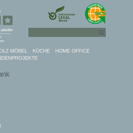
OLZ MÖBEL
KÜCHE
HOME OFFICE
NDENPROJEKTE
ank
)