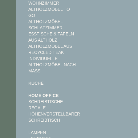
WOHNZIMMER
ALTHOLZMÖBEL TO
GO
ALTHOLZMÖBEL
SCHLAFZIMMER
ESSTISCHE & TAFELN
AUS ALTHOLZ
ALTHOLZMÖBEL AUS
RECYCLED TEAK
INDIVIDUELLE
ALTHOLZMÖBEL NACH
MASS
KÜCHE
HOME OFFICE
SCHREIBTISCHE
REGALE
HÖHENVERSTELLBARER
SCHREIBTISCH
LAMPEN