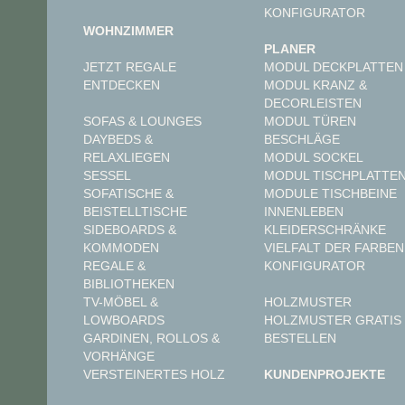
KONFIGURATOR
WOHNZIMMER
PLANER
JETZT REGALE
MODUL DECKPLATTEN
ENTDECKEN
MODUL KRANZ &
DECORLEISTEN
MODUL TÜREN
SOFAS & LOUNGES
BESCHLÄGE
DAYBEDS &
MODUL SOCKEL
RELAXLIEGEN
MODUL TISCHPLATTE
SESSEL
MODULE TISCHBEINE
SOFATISCHE &
INNENLEBEN
BEISTELLTISCHE
KLEIDERSCHRÄNKE
SIDEBOARDS &
VIELFALT DER FARBEN
KOMMODEN
KONFIGURATOR
REGALE &
BIBLIOTHEKEN
TV-MÖBEL &
HOLZMUSTER
LOWBOARDS
HOLZMUSTER GRATIS
GARDINEN, ROLLOS &
BESTELLEN
VORHÄNGE
VERSTEINERTES HOLZ
KUNDENPROJEKTE