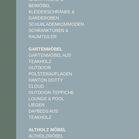
BEIMÖBEL
KLEIDERSCHRÄNKE &
GARDEROBEN
SCHUBLADENKOMMODEN
SCHRANKTÜREN &
RAUMTEILER
GARTENMÖBEL
GARTENMÖBEL AUS
TEAKHOLZ
OUTDOOR
POLSTERAUFLAGEN
HANTON DOTTY
CLOUD
OUTDOOR-TEPPICHE
LOUNGE & POOL
LIEGEN
DAYBEDS AUS
TEAKHOLZ
ALTHOLZ MÖBEL
ALTHOLZMÖBEL