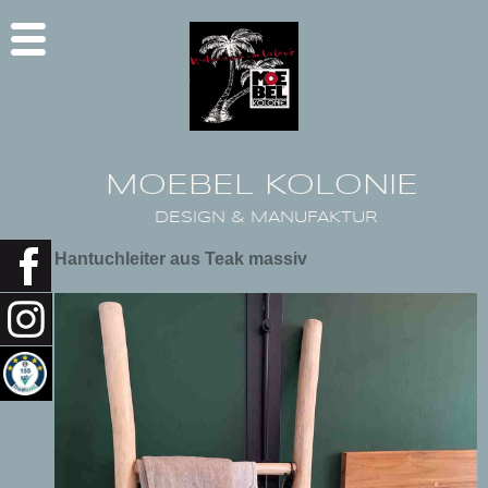
MOEBEL KOLONIE
DESIGN & MANUFAKTUR
Hantuchleiter aus Teak massiv