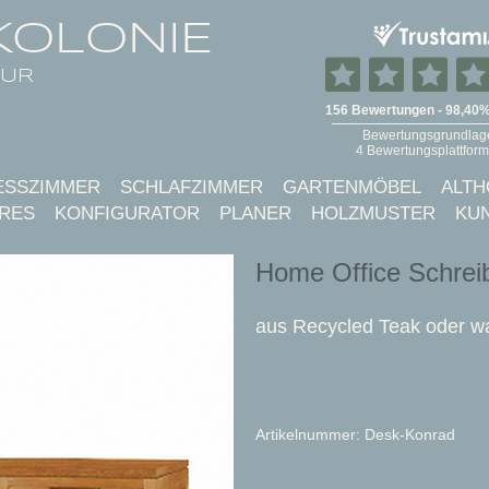
KOLONIE
TUR
ESSZIMMER
SCHLAFZIMMER
GARTENMÖBEL
ALTH
RES
KONFIGURATOR
PLANER
HOLZMUSTER
KU
Home Office Schrei
aus Recycled Teak oder wah
Artikelnummer: Desk-Konrad