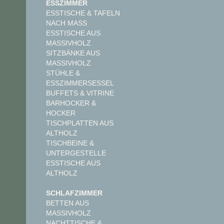
ESSZIMMER
ESSTISCHE & TAFELN
NACH MASS
ESSTISCHE AUS
MASSIVHOLZ
SITZBÄNKE AUS
MASSIVHOLZ
STÜHLE &
ESSZIMMERSESSEL
BUFFETS & VITRINE
BARHOCKER &
HOCKER
TISCHPLATTEN AUS
ALTHOLZ
TISCHBEINE &
UNTERGESTELLE
ESSTISCHE AUS
ALTHOLZ
SCHLAFZIMMER
BETTEN AUS
MASSIVHOLZ
NACHTTISCHE &