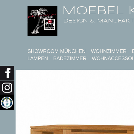
MOEBEL 
DESIGN & MANUFAK
SHOWROOM MÜNCHEN
WOHNZIMMER
LAMPEN
BADEZIMMER
WOHNACCESSOI