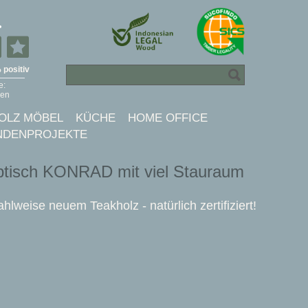
OLZ MÖBEL
KÜCHE
HOME OFFICE
NDENPROJEKTE
btisch KONRAD mit viel Stauraum
lweise neuem Teakholz - natürlich zertifiziert!