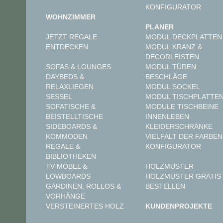
KONFIGURATOR
WOHNZIMMER
PLANER
JETZT REGALE
MODUL DECKPLATTEN
ENTDECKEN
MODUL KRANZ &
DECORLEISTEN
MODUL TÜREN
SOFAS & LOUNGES
BESCHLÄGE
DAYBEDS &
MODUL SOCKEL
RELAXLIEGEN
MODUL TISCHPLATTE
SESSEL
MODULE TISCHBEINE
SOFATISCHE &
INNENLEBEN
BEISTELLTISCHE
KLEIDERSCHRÄNKE
SIDEBOARDS &
VIELFALT DER FARBEN
KOMMODEN
KONFIGURATOR
REGALE &
BIBLIOTHEKEN
TV-MÖBEL &
HOLZMUSTER
LOWBOARDS
HOLZMUSTER GRATIS
GARDINEN, ROLLOS &
BESTELLEN
VORHÄNGE
VERSTEINERTES HOLZ
KUNDENPROJEKTE