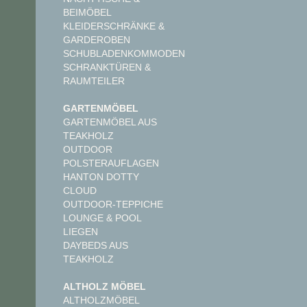
BEIMÖBEL
KLEIDERSCHRÄNKE &
GARDEROBEN
SCHUBLADENKOMMODEN
SCHRANKTÜREN &
RAUMTEILER
GARTENMÖBEL
GARTENMÖBEL AUS
TEAKHOLZ
OUTDOOR
POLSTERAUFLAGEN
HANTON DOTTY
CLOUD
OUTDOOR-TEPPICHE
LOUNGE & POOL
LIEGEN
DAYBEDS AUS
TEAKHOLZ
ALTHOLZ MÖBEL
ALTHOLZMÖBEL