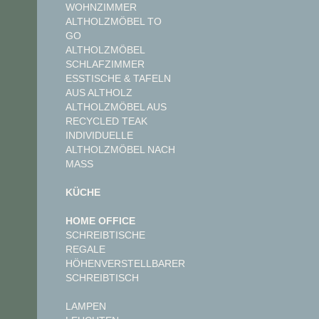
WOHNZIMMER
ALTHOLZMÖBEL TO
GO
ALTHOLZMÖBEL
SCHLAFZIMMER
ESSTISCHE & TAFELN
AUS ALTHOLZ
ALTHOLZMÖBEL AUS
RECYCLED TEAK
INDIVIDUELLE
ALTHOLZMÖBEL NACH
MASS
KÜCHE
HOME OFFICE
SCHREIBTISCHE
REGALE
HÖHENVERSTELLBARER
SCHREIBTISCH
LAMPEN