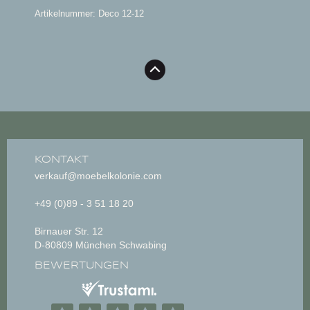
Artikelnummer: Deco 12-12
KONTAKT
verkauf@moebelkolonie.com
+49 (0)89 - 3 51 18 20
Birnauer Str. 12
D-80809 München Schwabing
BEWERTUNGEN