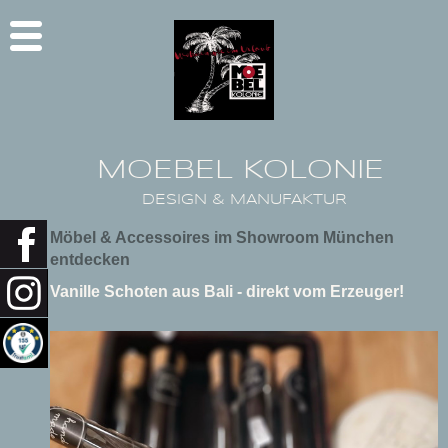
MOEBEL KOLONIE
DESIGN & MANUFAKTUR
Möbel & Accessoires im Showroom München
entdecken
Vanille Schoten aus Bali - direkt vom Erzeuger!