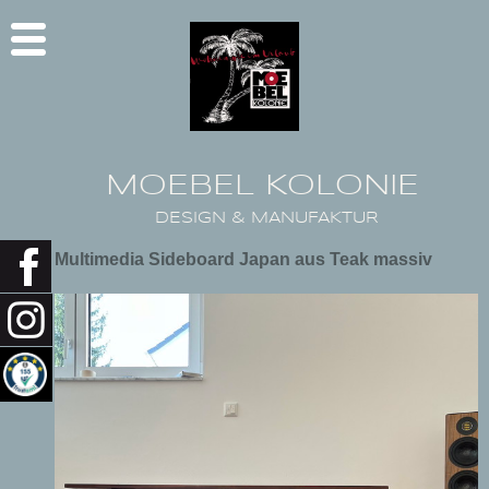
MOEBEL KOLONIE
DESIGN & MANUFAKTUR
Multimedia Sideboard Japan aus Teak massiv