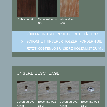
Rotbraun
004
Schwarzbraun
White Wash
005
WW
FÜHLEN UND SEHEN SIE DIE QUALITÄT UND
SCHÖNHEIT UNSERER HÖLZER: FORDERN SIE
JETZT
KOSTENLOS
UNSERE HOLZMUSTER AN.
UNSERE BESCHLÄGE
Beschlag
003-
Beschlag
002-
Beschlag
001-
Beschlag
004-
Silver
Silver
Silver
Silver