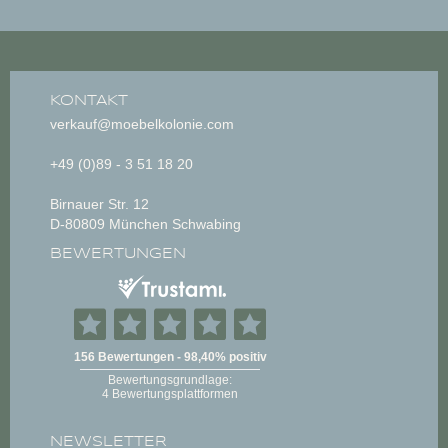
KONTAKT
verkauf@moebelkolonie.com
+49 (0)89 - 3 51 18 20
Birnauer Str. 12
D-80809 München Schwabing
BEWERTUNGEN
NEWSLETTER