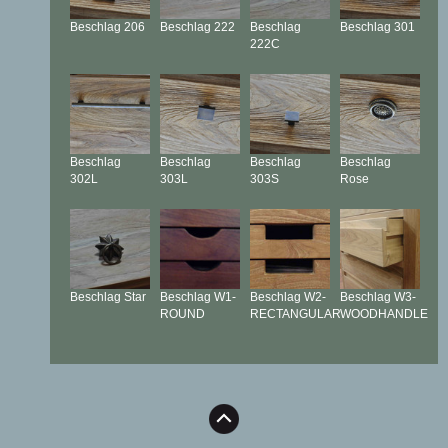
Beschlag
206
Beschlag
222
Beschlag
Beschlag
301
222C
Beschlag
Beschlag
Beschlag
Beschlag
302L
303L
303S
Rose
Beschlag
Star
Beschlag
W1-
Beschlag
W2-
Beschlag
W3-
ROUND
RECTANGULAR
WOODHANDLE