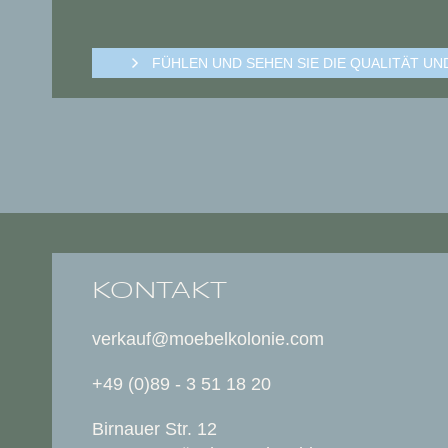
FÜHLEN UND SEHEN SIE DIE QUALITÄT U
KONTAKT
verkauf@moebelkolonie.com
+49 (0)89 - 3 51 18 20
Birnauer Str. 12