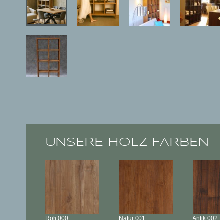
UNSERE HOLZ FARBEN
Roh
000
Natur
001
Antik
002