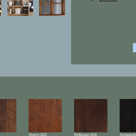
Sherry
003
Rotbraun
004
Schwarz