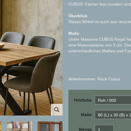
CUBUS` Fächer fest montiert sind,
Überblick
Dieses Möbel ist auch aus recycel
Maße
Unser Massives CUBUS Regal hat 
eine Materialstärke von 3 cm. Di
unterschiedlichen Maßen und Fa
Artikelnummer: Rack Cubus
Holzfarbe
Roh / 000
Maße
80 (L) x 30 (B) x
Menge
1