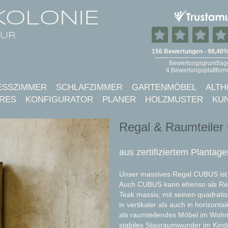
KOLONIE
TUR
ESSZIMMER
SCHLAFZIMMER
GARTENMÖBEL
ALTH
RES
KONFIGURATOR
PLANER
HOLZMUSTER
KU
Regal & Raumteiler
aus zertifiziertem Plantag
Unser massives Regal CUBUS ist
Auch CUBUS kann ebenso als Rega
Teak massiv, mit seinen quadratis
in vertikaler als auch in horizont
als raumteilendes Möbel im Wohn-
stabiles Stauraumwunder im Kind