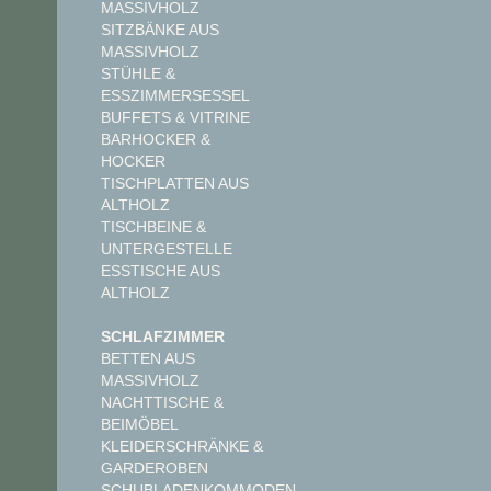
MASSIVHOLZ
SITZBÄNKE AUS
MASSIVHOLZ
STÜHLE &
ESSZIMMERSESSEL
BUFFETS & VITRINE
BARHOCKER &
HOCKER
TISCHPLATTEN AUS
ALTHOLZ
TISCHBEINE &
UNTERGESTELLE
ESSTISCHE AUS
ALTHOLZ
SCHLAFZIMMER
BETTEN AUS
MASSIVHOLZ
NACHTTISCHE &
BEIMÖBEL
KLEIDERSCHRÄNKE &
GARDEROBEN
SCHUBLADENKOMMODEN