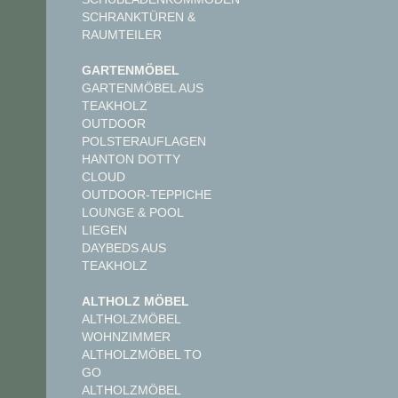
SCHRANKTÜREN &
RAUMTEILER
GARTENMÖBEL
GARTENMÖBEL AUS
TEAKHOLZ
OUTDOOR
POLSTERAUFLAGEN
HANTON DOTTY
CLOUD
OUTDOOR-TEPPICHE
LOUNGE & POOL
LIEGEN
DAYBEDS AUS
TEAKHOLZ
ALTHOLZ MÖBEL
ALTHOLZMÖBEL
WOHNZIMMER
ALTHOLZMÖBEL TO
GO
ALTHOLZMÖBEL