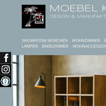
MOEBEL 
DESIGN & MANUFAK
SHOWROOM MÜNCHEN
WOHNZIMMER
LAMPEN
BADEZIMMER
WOHNACCESSOI