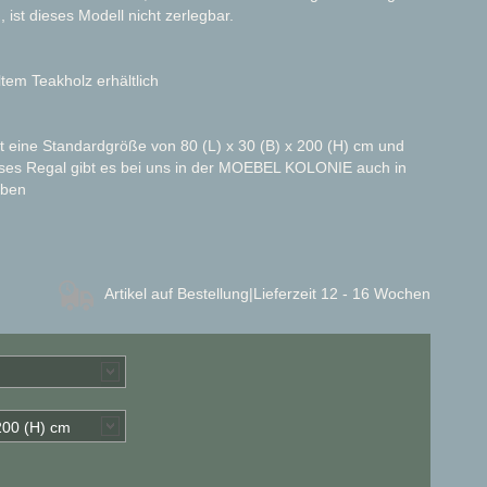
 ist dieses Modell nicht zerlegbar.
tem Teakholz erhältlich
eine Standardgröße von 80 (L) x 30 (B) x 200 (H) cm und
eses Regal gibt es bei uns in der MOEBEL KOLONIE auch in
rben
Artikel auf Bestellung
|Lieferzeit 12 - 16 Wochen
 200 (H) cm