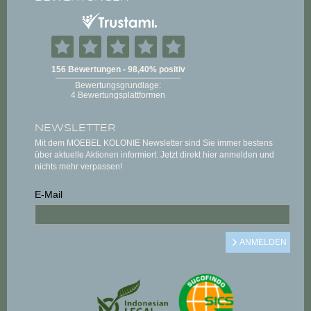
NEWSLETTER
Mit dem MOEBEL KOLONIE Newsletter sind Sie immer bestens
über aktuelle Aktionen informiert. Jetzt direkt hier anmelden und
nichts mehr verpassen!
E-Mail