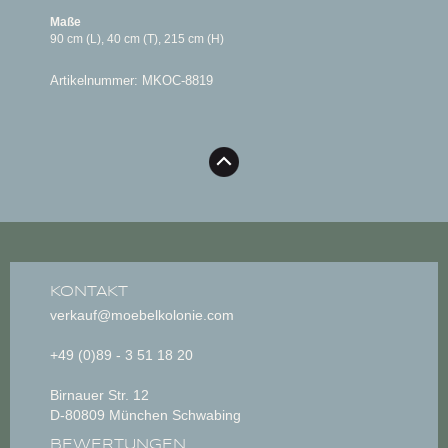
Maße
90 cm (L), 40 cm (T), 215 cm (H)
Artikelnummer: MKOC-8819
KONTAKT
verkauf@moebelkolonie.com
+49 (0)89 - 3 51 18 20
Birnauer Str. 12
D-80809 München Schwabing
BEWERTUNGEN