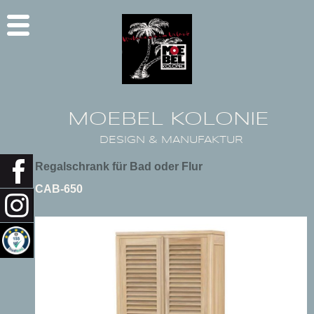
MOEBEL KOLONIE
DESIGN & MANUFAKTUR
Regalschrank für Bad oder Flur
CAB-650