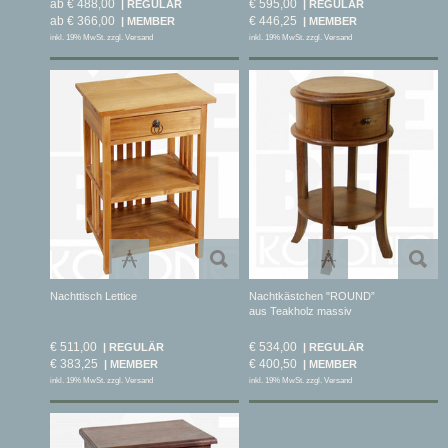
ab € 488,00
€ 595,00
ab € 366,00
€ 446,25
inkl. 19% MwSt. zzgl. Versand
inkl. 19% MwSt. zzgl. Versand
Nachttisch Lettice
Nachtkästchen "ROUND”
aus Teakholz massiv
€ 511,00
€ 534,00
€ 383,25
€ 400,50
inkl. 19% MwSt. zzgl. Versand
inkl. 19% MwSt. zzgl. Versand