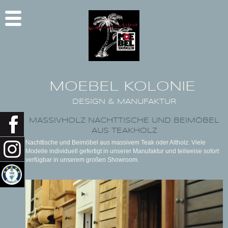
MOEBEL KOLONIE
DESIGN & MANUFAKTUR
MASSIVHOLZ NACHTTISCHE UND BEIMÖBEL
AUS TEAKHOLZ
Nachttische und Beimöbel aus massivem Teak oder Altholz. Viele
Modelle individuell gefertigt in unserer Manufaktur und teilweise sofort
verfügbar in unserem großen Showroom.