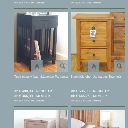
inkl. 19% MwSt. zzgl. Versand
inkl. 19% MwSt. zzgl. Versand
Teak massiv Nachtkästchen Paradera
Nachtkästchen Jaffna aus Teakholz
ab € 488,00
ab € 595,00
ab € 366,00
ab € 446,25
inkl. 19% MwSt. zzgl. Versand
inkl. 19% MwSt. zzgl. Versand