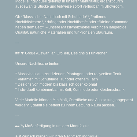
Modelle individuell gefertigt in unserer Manufaktur, ergänzt durch
ausgewählte Stücke und teilweise sofort verfügbar im Showroom.
Ob **klassischer Nachttisch mit Schublade**, **offenes
Nachtkästchen**, **hängender Nachttisch** oder **kleine Kommode
neben dem Bett** – unsere Massivholzmöbel verbinden langlebige
Qualität, natürliche Materialien und funktionalen Stauraum.
---
## 🌳 Große Auswahl an Größen, Designs & Funktionen
Unsere Nachttische bieten:
* Massivholz aus zertifiziertem Plantagen- oder recyceltem Teak
* Varianten mit Schublade, Tür oder offenem Fach
* Designs von modern bis klassisch oder kolonial
* Individuell kombinierbar mit Bett, Kommode oder Kleiderschrank
Viele Modelle können **in Maß, Oberfläche und Ausstattung angepasst
werden**, damit sie perfekt zu Ihrem Bett und Raum passen.
---
## 🪚 Maßanfertigung in unserer Manufaktur
Auf Wunsch planen wir Ihren Nachttisch individuell: