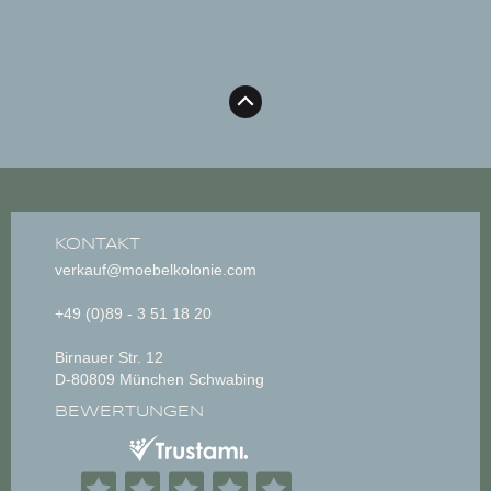
KONTAKT
verkauf@moebelkolonie.com
+49 (0)89 - 3 51 18 20
Birnauer Str. 12
D-80809 München Schwabing
BEWERTUNGEN