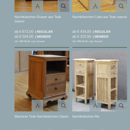
Nachtkästchen Drawer aus Teak
Nachtkästchen Cubo aus Teak massiv
massiv
ab € 672,00
ab € 434,00
ab € 504,00
ab € 325,50
inkl. 19% MwSt. zzgl. Versand
inkl. 19% MwSt. zzgl. Versand
Massives Teak Nachtkästchen Opium
Nachtkästchen Rio