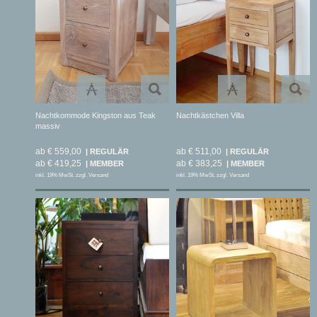
Nachtkommode Kingston aus Teak
Nachtkästchen Villa
massiv
ab € 559,00
ab € 511,00
ab € 419,25
ab € 383,25
inkl. 19% MwSt. zzgl. Versand
inkl. 19% MwSt. zzgl. Versand