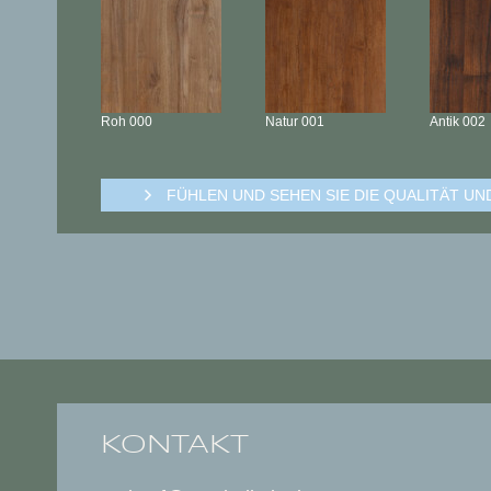
Roh
000
Natur
001
Antik
002
FÜHLEN UND SEHEN SIE DIE QUALITÄT U
KONTAKT