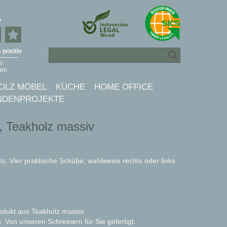
OLZ MÖBEL
KÜCHE
HOME OFFICE
NDENPROJEKTE
r, Teakholz massiv
z. Vier praktische Schübe, wahlweise rechts oder links.
rodukt aus Teakholz massiv.
. Von unseren Schreinern für Sie gefertigt.