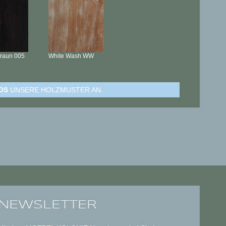
braun
005
White Wash
WW
OS
UNSERE HOLZMUSTER AN.
NEWSLETTER