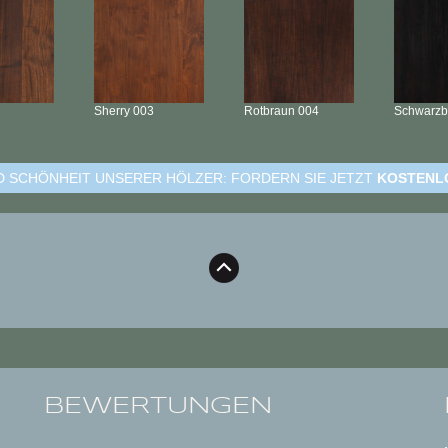
Sherry
003
Rotbraun
004
Schwarz
ND SCHÖNHEIT UNSERER HÖLZER: FORDERN SIE JETZT
KOSTENL
BEWERTUNGEN