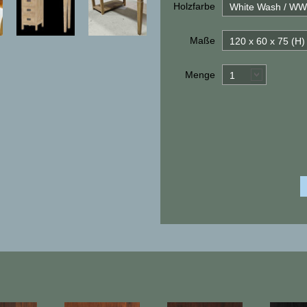
Holzfarbe
White Wash / WW
Maße
120 x 60 x 75 (H
Menge
1