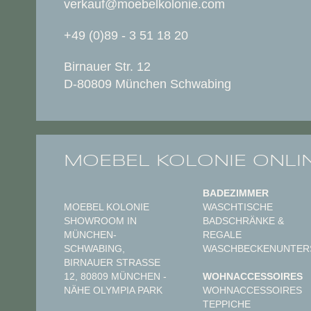
verkauf@moebelkolonie.com
+49 (0)89 - 3 51 18 20
Birnauer Str. 12
D-80809 München Schwabing
MOEBEL KOLONIE ONLI
BADEZIMMER
MOEBEL KOLONIE
WASCHTISCHE
SHOWROOM IN
BADSCHRÄNKE &
MÜNCHEN-
REGALE
SCHWABING,
WASCHBECKENUNTER
BIRNAUER STRASSE 1
2, 80809 MÜNCHEN - N
WOHNACCESSOIRES
ÄHE OLYMPIA PARK
WOHNACCESSOIRES
TEPPICHE