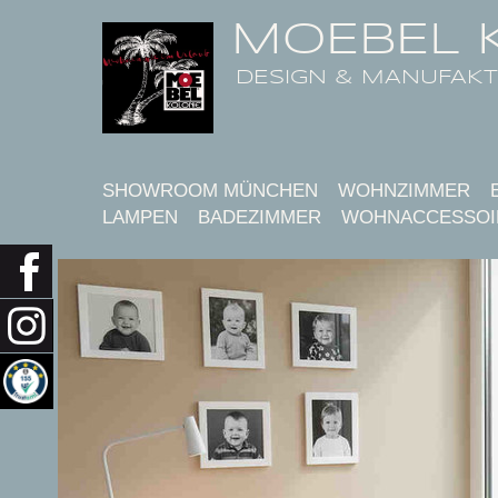
MOEBEL 
DESIGN & MANUFAK
SHOWROOM MÜNCHEN
WOHNZIMMER
LAMPEN
BADEZIMMER
WOHNACCESSOI