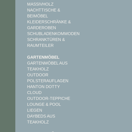
MASSIVHOLZ
NACHTTISCHE &
BEIMÖBEL
KLEIDERSCHRÄNKE &
GARDEROBEN
SCHUBLADENKOMMODEN
SCHRANKTÜREN &
RAUMTEILER
GARTENMÖBEL
GARTENMÖBEL AUS
TEAKHOLZ
OUTDOOR
POLSTERAUFLAGEN
HANTON DOTTY
CLOUD
OUTDOOR-TEPPICHE
LOUNGE & POOL
LIEGEN
DAYBEDS AUS
TEAKHOLZ