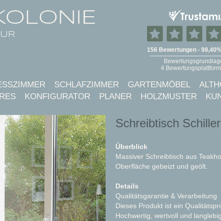
KOLONIE
TUR
ESSZIMMER
SCHLAFZIMMER
GARTENMÖBEL
ALTH
RES
KONFIGURATOR
PLANER
HOLZMUSTER
KU
Schreibtisch Schille
Überblick
Massiver Schreibtisch aus Teakhol
Oberfläche gebeizt und geölt.
Details
Qualitätsgarantie & Verarbeitung
Dieses Produkt ist ein Qualitätsp
Hochwertig, wertvoll und langlebig