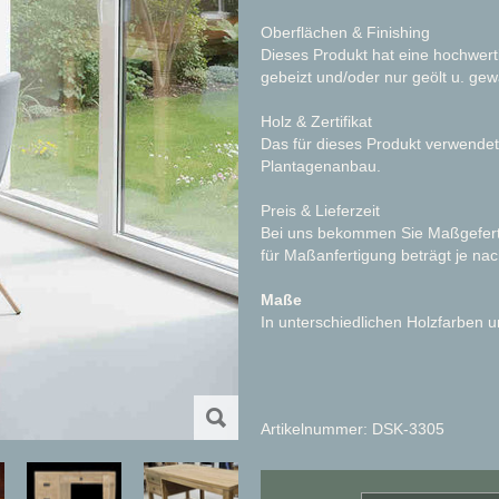
Oberflächen & Finishing
Dieses Produkt hat eine hochwerti
gebeizt und/oder nur geölt u. gew
Holz & Zertifikat
Das für dieses Produkt verwendet
Plantagenanbau.
Preis & Lieferzeit
Bei uns bekommen Sie Maßgeferti
für Maßanfertigung beträgt je n
Maße
In unterschiedlichen Holzfarben
Artikelnummer: DSK-3305