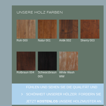
UNSERE HOLZ FARBEN
Roh
000
Natur
001
Antik
002
Sherry
003
Rotbraun
004
Schwarzbraun
White Wash
005
WW
FÜHLEN UND SEHEN SIE DIE QUALITÄT UND
SCHÖNHEIT UNSERER HÖLZER: FORDERN SIE
JETZT
KOSTENLOS
UNSERE HOLZMUSTER AN.