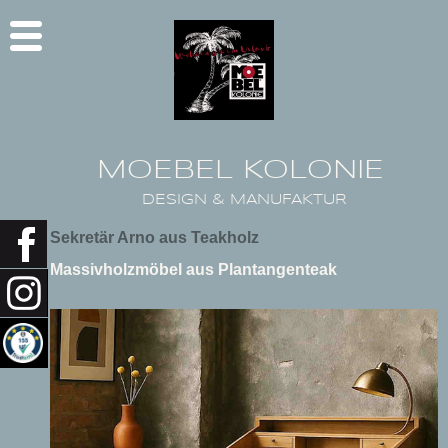
MOEBEL KOLONIE
DESIGN & MANUFAKTUR
Sekretär Arno aus Teakholz
Massivholzmöbel aus Plantangenteak