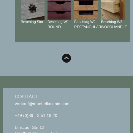
Beschlag
Star
Beschlag
W1-
Beschlag
W2-
Beschlag
W3-
ROUND
RECTANGULAR
WOODHANDLE
KONTAKT
verkauf@moebelkolonie.com
+49 (0)89 - 3 51 18 20
Birnauer Str. 12