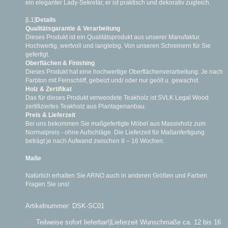
ein eleganter Lady-Sekretär, er ist praktisch und dekorativ zugleich.
[L1]
Details
Qualitätsgarantie & Verarbeitung
Dieses Produkt ist ein Qualitätsprodukt aus unserer Manufaktur.
Hochwertig, wertvoll und langlebig. Von unseren Schreinern für Sie
gefertigt.
Oberflächen & Finishing
Dieses Produkt hat eine hochwertige Oberflächenverarbeitung. Je nach
Farbton mit Feinschliff, gebeizt und/ oder nur geölt u. gewachst.
Holz & Zertifikat
Das für dieses Produkt verwendete Teakholz ist SVLK Legal Wood
zertifiziertes Teakholz aus Plantagenanbau.
Preis & Lieferzeit
Bei uns bekommen Sie maßgefertigte Möbel aus Massivholz zum
Normalpreis - ohne Aufschläge. Die Lieferzeit für Maßanfertigung
beträgt je nach Aufwand zwischen 8 – 16 Wochen.
Maße
Natürlich erhalten Sie ARNO auch in anderen Größen und Farben.
Fragen Sie uns!
Artikelnummer: DSK-SC01
Teilweise sofort lieferbar!
|Lieferzeit Wunschmaße ca. 12 bis 16