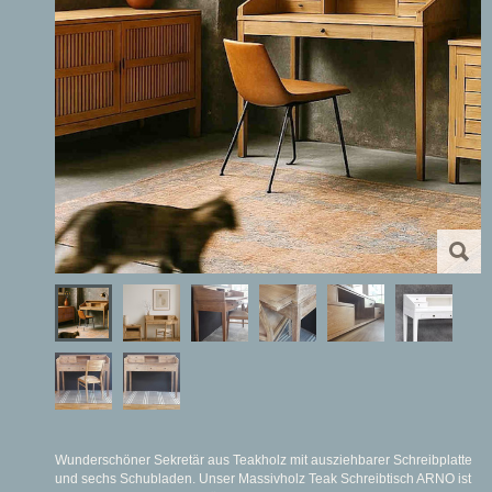
Wunderschöner Sekretär aus Teakholz mit ausziehbarer Schreibplatte
und sechs Schubladen. Unser Massivholz Teak Schreibtisch ARNO ist