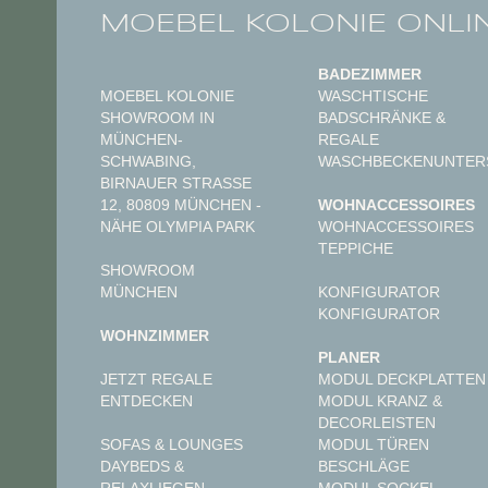
MOEBEL KOLONIE ONLI
BADEZIMMER
MOEBEL KOLONIE
WASCHTISCHE
SHOWROOM IN
BADSCHRÄNKE &
MÜNCHEN-
REGALE
SCHWABING,
WASCHBECKENUNTER
BIRNAUER STRASSE 1
2, 80809 MÜNCHEN - N
WOHNACCESSOIRES
ÄHE OLYMPIA PARK
WOHNACCESSOIRES
TEPPICHE
SHOWROOM
MÜNCHEN
KONFIGURATOR
KONFIGURATOR
WOHNZIMMER
PLANER
JETZT REGALE
MODUL DECKPLATTEN
ENTDECKEN
MODUL KRANZ &
DECORLEISTEN
MODUL TÜREN
SOFAS & LOUNGES
BESCHLÄGE
DAYBEDS &