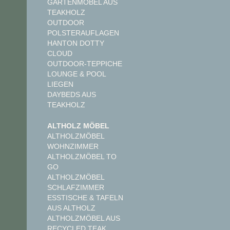
GARTENMÖBEL AUS
TEAKHOLZ
OUTDOOR
POLSTERAUFLAGEN
HANTON DOTTY
CLOUD
OUTDOOR-TEPPICHE
LOUNGE & POOL
LIEGEN
DAYBEDS AUS
TEAKHOLZ
ALTHOLZ MÖBEL
ALTHOLZMÖBEL
WOHNZIMMER
ALTHOLZMÖBEL TO
GO
ALTHOLZMÖBEL
SCHLAFZIMMER
ESSTISCHE & TAFELN
AUS ALTHOLZ
ALTHOLZMÖBEL AUS
RECYCLED TEAK