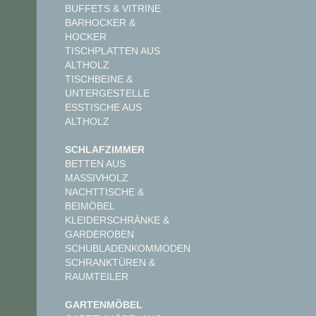
BUFFETS & VITRINE
BARHOCKER &
HOCKER
TISCHPLATTEN AUS
ALTHOLZ
TISCHBEINE &
UNTERGESTELLE
ESSTISCHE AUS
ALTHOLZ
SCHLAFZIMMER
BETTEN AUS
MASSIVHOLZ
NACHTTISCHE &
BEIMÖBEL
KLEIDERSCHRÄNKE &
GARDEROBEN
SCHUBLADENKOMMODEN
SCHRANKTÜREN &
RAUMTEILER
GARTENMÖBEL