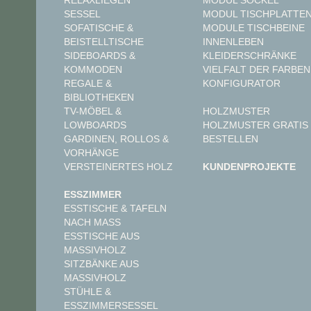
MODUL SOCKEL
RELAXLIEGEN
MODUL TISCHPLATTE
SESSEL
MODULE TISCHBEINE
SOFATISCHE &
INNENLEBEN
BEISTELLTISCHE
KLEIDERSCHRÄNKE
SIDEBOARDS &
VIELFALT DER FARBEN
KOMMODEN
KONFIGURATOR
REGALE &
BIBLIOTHEKEN
TV-MÖBEL &
HOLZMUSTER
LOWBOARDS
HOLZMUSTER GRATIS
GARDINEN, ROLLOS &
BESTELLEN
VORHÄNGE
VERSTEINERTES HOLZ
KUNDENPROJEKTE
ESSZIMMER
ESSTISCHE & TAFELN
NACH MASS
ESSTISCHE AUS
MASSIVHOLZ
SITZBÄNKE AUS
MASSIVHOLZ
STÜHLE &
ESSZIMMERSESSEL