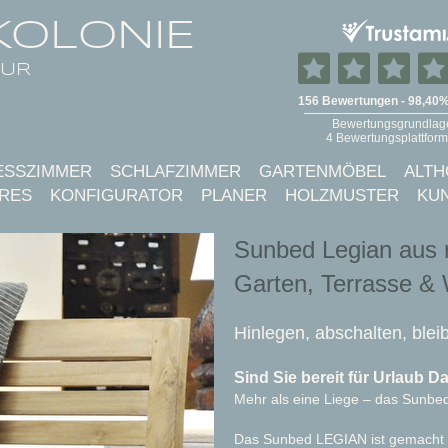
KOLONIE
TUR
ESSZIMMER
SCHLAFZIMMER
GARTENMÖBEL
ALTH
RES
KONFIGURATOR
PLANER
HOLZMUSTER
KU
Sunbed Legian aus 
Garten, Terrasse &
Hinlegen, abschalten, blei
Sind Sie bereit für Urlaub 
Mehr als eine Liege – das Sunb
Das Sunbed LEGIAN ist gemacht f