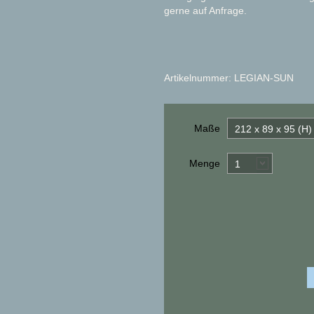
gerne auf Anfrage.
Artikelnummer: LEGIAN-SUN
Maße
212 x 89 x 95 (H
Menge
1