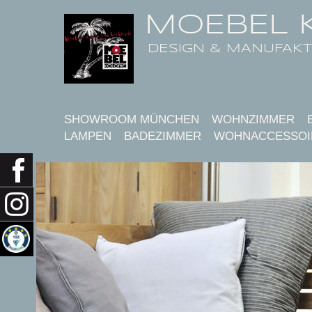
MOEBEL 
DESIGN & MANUFAK
SHOWROOM MÜNCHEN
WOHNZIMMER
LAMPEN
BADEZIMMER
WOHNACCESSOI