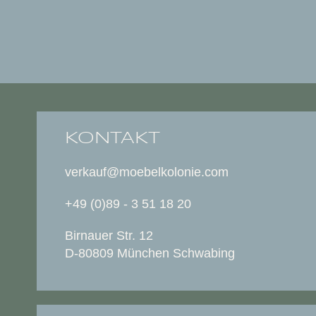
KONTAKT
verkauf@moebelkolonie.com
+49 (0)89 - 3 51 18 20
Birnauer Str. 12
D-80809 München Schwabing