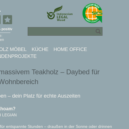
OLZ MÖBEL
KÜCHE
HOME OFFICE
NDENPROJEKTE
massivem Teakholz – Daybed für
 Wohnbereich
ben – dein Platz für echte Auszeiten
Dahoam?
ed LEGIAN
ür entspannte Stunden – draußen in der Sonne oder drinnen