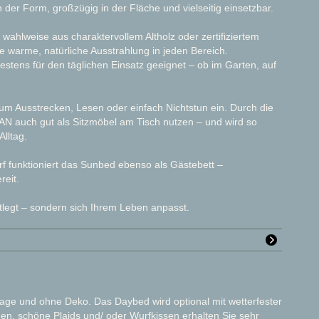
n der Form, großzügig in der Fläche und vielseitig einsetzbar.
wahlweise aus charaktervollem Altholz oder zertifiziertem
e warme, natürliche Ausstrahlung in jeden Bereich.
bestens für den täglichen Einsatz geeignet – ob im Garten, auf
zum Ausstrecken, Lesen oder einfach Nichtstun ein. Durch die
N auch gut als Sitzmöbel am Tisch nutzen – und wird so
Alltag.
rf funktioniert das Sunbed ebenso als Gästebett –
reit.
stlegt – sondern sich Ihrem Leben anpasst.
flage und ohne Deko. Das Daybed wird optional mit wetterfester
agen, schöne Plaids und/ oder Wurfkissen erhalten Sie sehr