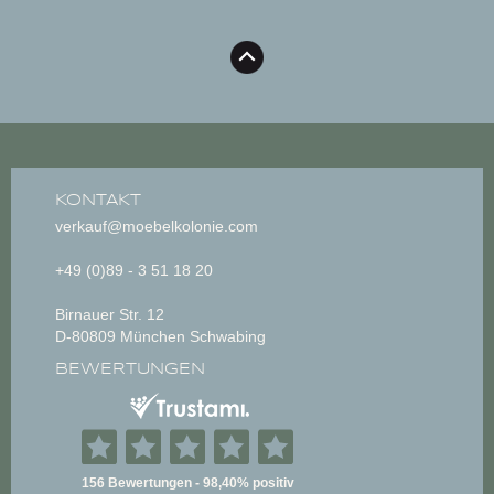
KONTAKT
verkauf@moebelkolonie.com
+49 (0)89 - 3 51 18 20
Birnauer Str. 12
D-80809 München Schwabing
BEWERTUNGEN