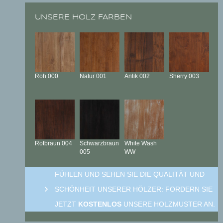
UNSERE HOLZ FARBEN
Roh
000
Natur
001
Antik
002
Sherry
003
Rotbraun
004
Schwarzbraun
White Wash
005
WW
FÜHLEN UND SEHEN SIE DIE QUALITÄT UND
SCHÖNHEIT UNSERER HÖLZER: FORDERN SIE
JETZT
KOSTENLOS
UNSERE HOLZMUSTER AN.