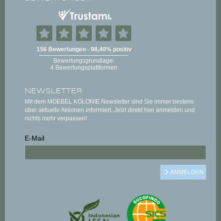
NEWSLETTER
Mit dem MOEBEL KOLONIE Newsletter sind Sie immer bestens
über aktuelle Aktionen informiert. Jetzt direkt hier anmelden und
nichts mehr verpassen!
E-Mail