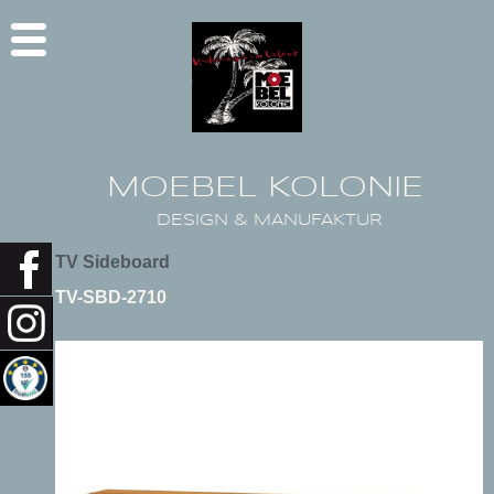
MOEBEL KOLONIE
DESIGN & MANUFAKTUR
TV Sideboard
TV-SBD-2710