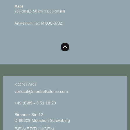
Maße
200 cm (L), 50 cm (T), 60 cm (H)
Artikelnummer: MKOC-8732
KONTAKT
verkauf@moebelkolonie.com
+49 (0)89 - 3 51 18 20
Birnauer Str. 12
D-80809 München Schwabing
BEWERTUNGEN