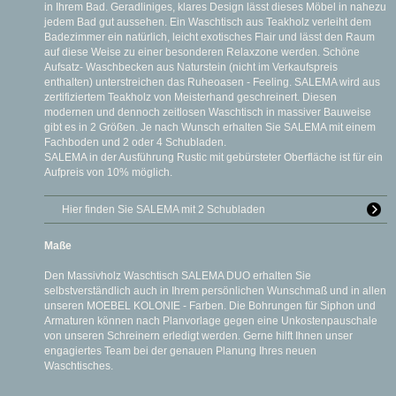
in Ihrem Bad. Geradliniges, klares Design lässt dieses Möbel in nahezu
jedem Bad gut aussehen. Ein Waschtisch aus Teakholz verleiht dem
Badezimmer ein natürlich, leicht exotisches Flair und lässt den Raum
auf diese Weise zu einer besonderen Relaxzone werden. Schöne
Aufsatz- Waschbecken aus Naturstein (nicht im Verkaufspreis
enthalten) unterstreichen das Ruheoasen - Feeling. SALEMA wird aus
zertifiziertem Teakholz von Meisterhand geschreinert. Diesen
modernen und dennoch zeitlosen Waschtisch in massiver Bauweise
gibt es in 2 Größen. Je nach Wunsch erhalten Sie SALEMA mit einem
Fachboden und 2 oder 4 Schubladen.
SALEMA in der Ausführung Rustic mit gebürsteter Oberfläche ist für ein
Aufpreis von 10% möglich.
Hier finden Sie SALEMA mit 2 Schubladen
Maße
Den Massivholz Waschtisch SALEMA DUO erhalten Sie
selbstverständlich auch in Ihrem persönlichen Wunschmaß und in allen
unseren MOEBEL KOLONIE - Farben. Die Bohrungen für Siphon und
Armaturen können nach Planvorlage gegen eine Unkostenpauschale
von unseren Schreinern erledigt werden. Gerne hilft Ihnen unser
engagiertes Team bei der genauen Planung Ihres neuen
Waschtisches.