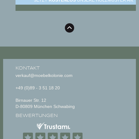
KONTAKT
verkauf@moebelkolonie.com
+49 (0)89 - 3 51 18 20
Birnauer Str. 12
D-80809 München Schwabing
BEWERTUNGEN