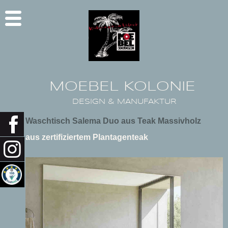
MOEBEL KOLONIE
DESIGN & MANUFAKTUR
Waschtisch Salema Duo aus Teak Massivholz
aus zertifiziertem Plantagenteak