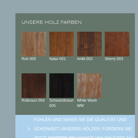
UNSERE HOLZ FARBEN
Roh
000
Natur
001
Antik
002
Sherry
003
Rotbraun
004
Schwarzbraun
White Wash
005
WW
FÜHLEN UND SEHEN SIE DIE QUALITÄT UND
SCHÖNHEIT UNSERER HÖLZER: FORDERN SIE
JETZT
KOSTENLOS
UNSERE HOLZMUSTER AN.