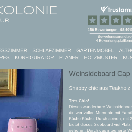
KOLONIE
TUR
ESSZIMMER
SCHLAFZIMMER
GARTENMÖBEL
ALTH
RES
KONFIGURATOR
PLANER
HOLZMUSTER
KU
Weinsideboard Cap 
Shabby chic aus Teakholz
Très Chic!
Dieses wunderbare Weinsideboard 
die wertvollen Momente mit Famil
Küche Küche. Durch seinen, mit 
bietet dieses Sideboard viel Platz
gehören. Durch das integrierte W