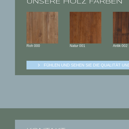
UNSERE HOLZ FARBEN
Roh
000
Natur
001
Antik
002
FÜHLEN UND SEHEN SIE DIE QUALITÄT U