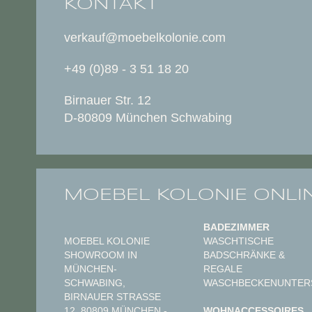
KONTAKT
verkauf@moebelkolonie.com
+49 (0)89 - 3 51 18 20
Birnauer Str. 12
D-80809 München Schwabing
MOEBEL KOLONIE ONLI
BADEZIMMER
MOEBEL KOLONIE
WASCHTISCHE
SHOWROOM IN
BADSCHRÄNKE &
MÜNCHEN-
REGALE
SCHWABING,
WASCHBECKENUNTER
BIRNAUER STRASSE 1
2, 80809 MÜNCHEN - N
WOHNACCESSOIRES