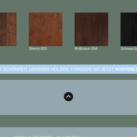
Sherry
003
Rotbraun
004
Schwarz
ND SCHÖNHEIT UNSERER HÖLZER: FORDERN SIE JETZT
KOSTENL