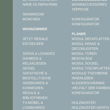
ÄHE OLYMPIA PARK
WOHNACCESSOIRES
TEPPICHE
SHOWROOM
MÜNCHEN
KONFIGURATOR
KONFIGURATOR
WOHNZIMMER
PLANER
JETZT REGALE
MODUL DECKPLATTEN
ENTDECKEN
MODUL KRANZ &
DECORLEISTEN
MODUL TÜREN
SOFAS & LOUNGES
BESCHLÄGE
DAYBEDS &
MODUL SOCKEL
RELAXLIEGEN
MODUL TISCHPLATTE
SESSEL
MODULE TISCHBEINE
SOFATISCHE &
INNENLEBEN
BEISTELLTISCHE
KLEIDERSCHRÄNKE
SIDEBOARDS &
VIELFALT DER FARBEN
KOMMODEN
KONFIGURATOR
REGALE &
BIBLIOTHEKEN
TV-MÖBEL &
HOLZMUSTER
LOWBOARDS
HOLZMUSTER GRATIS