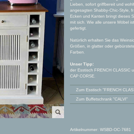
Lieben, sofort griffbereit und w
angesagten Shabby-Chic-Style, f
Ecken und Kanten bringt dieses Si
mit sich. Wie alle unsere Möbel i
gefertigt.
Natürlich erhalten Sie das Wei
Größen, in glatter oder gebürst
Farben.
Unser Tipp:
der Esstisch FRENCH CLASSIC un
CAP CORSE.
Zum Esstisch "FRENCH CLAS
Zum Buffetschrank "CALVI"
Artikelnummer: WSBD-OC-7681