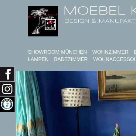
MOEBEL 
DESIGN & MANUFAK
SHOWROOM MÜNCHEN
WOHNZIMMER
LAMPEN
BADEZIMMER
WOHNACCESSOI