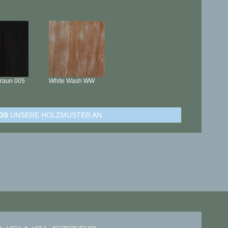
braun
005
White Wash
WW
OS
UNSERE HOLZMUSTER AN.