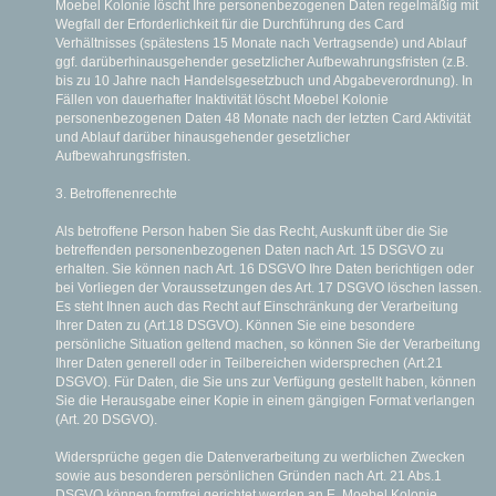
Moebel Kolonie löscht Ihre personenbezogenen Daten regelmäßig mit
Wegfall der Erforderlichkeit für die Durchführung des Card
Verhältnisses (spätestens 15 Monate nach Vertragsende) und Ablauf
ggf. darüberhinausgehender gesetzlicher Aufbewahrungsfristen (z.B.
bis zu 10 Jahre nach Handelsgesetzbuch und Abgabeverordnung). In
Fällen von dauerhafter Inaktivität löscht Moebel Kolonie
personenbezogenen Daten 48 Monate nach der letzten Card Aktivität
und Ablauf darüber hinausgehender gesetzlicher
Aufbewahrungsfristen.
3. Betroffenenrechte
Als betroffene Person haben Sie das Recht, Auskunft über die Sie
betreffenden personenbezogenen Daten nach Art. 15 DSGVO zu
erhalten. Sie können nach Art. 16 DSGVO Ihre Daten berichtigen oder
bei Vorliegen der Voraussetzungen des Art. 17 DSGVO löschen lassen.
Es steht Ihnen auch das Recht auf Einschränkung der Verarbeitung
Ihrer Daten zu (Art.18 DSGVO). Können Sie eine besondere
persönliche Situation geltend machen, so können Sie der Verarbeitung
Ihrer Daten generell oder in Teilbereichen widersprechen (Art.21
DSGVO). Für Daten, die Sie uns zur Verfügung gestellt haben, können
Sie die Herausgabe einer Kopie in einem gängigen Format verlangen
(Art. 20 DSGVO).
Widersprüche gegen die Datenverarbeitung zu werblichen Zwecken
sowie aus besonderen persönlichen Gründen nach Art. 21 Abs.1
DSGVO können formfrei gerichtet werden an E. Moebel Kolonie,