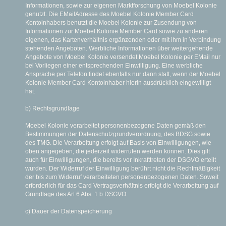
Informationen, sowie zur eigenen Marktforschung von Moebel Kolonie
genutzt. Die E­Mail­Adresse des Moebel Kolonie Member Card
Kontoinhabers benutzt die Moebel Kolonie zur Zusendung von
Informationen zur Moebel Kolonie Member Card sowie zu anderen
eigenen, das Kartenverhältnis ergänzenden oder mit ihm in Verbindung
stehenden Angeboten. Werbliche Informationen über weitergehende
Angebote von Moebel Kolonie versendet Moebel Kolonie per E­Mail nur
bei Vorliegen einer entsprechenden Einwilligung. Eine werbliche
Ansprache per Telefon findet ebenfalls nur dann statt, wenn der Moebel
Kolonie Member Card Kontoinhaber hierin ausdrücklich eingewilligt
hat.
b) Rechtsgrundlage
Moebel Kolonie verarbeitet personenbezogene Daten gemäß den
Bestimmungen der Datenschutzgrundverordnung, des BDSG sowie
des TMG. Die Verarbeitung erfolgt auf Basis von Einwilligungen, wie
oben angegeben, die jederzeit widerrufen werden können. Dies gilt
auch für Einwilligungen, die bereits vor Inkrafttreten der DSGVO erteilt
wurden. Der Widerruf der Einwilligung berührt nicht die Rechtmäßigkeit
der bis zum Widerruf verarbeiteten personenbezogenen Daten. Soweit
erforderlich für das Card Vertragsverhältnis erfolgt die Verarbeitung auf
Grundlage des Art 6 Abs. 1 b DSGVO.
c) Dauer der Datenspeicherung