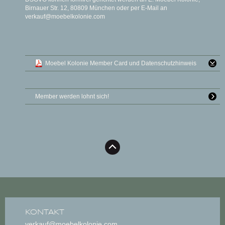
Birnauer Str. 12, 80809 München oder per E-­Mail an
verkauf@moebelkolonie.com
Moebel Kolonie Member Card und Datenschutzhinweis
Member werden lohnt sich!
KONTAKT
verkauf@moebelkolonie.com