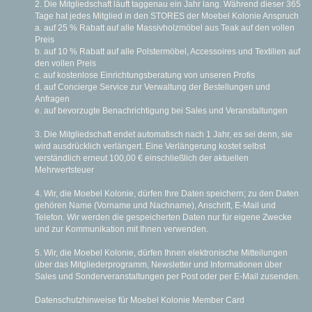
2. Die Mitgliedschaft läuft taggenau ein Jahr lang. Während dieser 365
Tage hat jedes Mitglied in den STORES der Moebel Kolonie Anspruch
a. auf 25 % Rabatt auf alle Massivholzmöbel aus Teak auf den vollen
Preis
b. auf 10 % Rabatt auf alle Polstermöbel, Accessoires und Textilien auf
den vollen Preis
c. auf kostenlose Einrichtungsberatung von unseren Profis
d. auf Concierge Service zur Verwaltung der Bestellungen und
Anfragen
e. auf bevorzugte Benachrichtigung bei Sales und Veranstaltungen
3. Die Mitgliedschaft endet automatisch nach 1 Jahr, es sei denn, sie
wird ausdrücklich verlängert. Eine Verlängerung kostet selbst
verständlich erneut 100,00 € einschließlich der aktuellen
Mehrwertsteuer
4. Wir, die Moebel Kolonie, dürfen Ihre Daten speichern; zu den Daten
gehören Name (Vorname und Nachname), Anschrift, E-Mail und
Telefon. Wir werden die gespeicherten Daten nur für eigene Zwecke
und zur Kommunikation mit Ihnen verwenden.
5. Wir, die Moebel Kolonie, dürfen Ihnen elektronische Mitteilungen
über das Mitgliederprogramm, Newsletter und Informationen über
Sales und Sonderveranstaltungen per Post oder per E-Mail zusenden.
Datenschutzhinweise für Moebel Kolonie Member Card