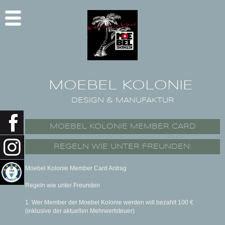
MOEBEL KOLONIE
DESIGN & MANUFAKTUR
MOEBEL KOLONIE MEMBER CARD
REGELN WIE UNTER FREUNDEN:
Moebel Kolonie Member Card Antrag
Regeln wie unter Freunden
1. Wer Member der Moebel Kolonie werden will bezahlt 100 €
(inklusive der aktuellen Mehrwertsteuer)