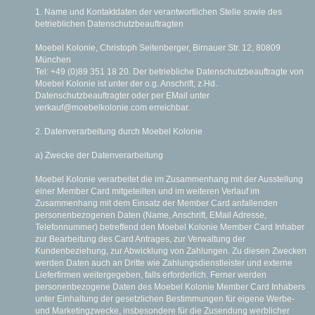
1. Name und Kontaktdaten der verantwortlichen Stelle sowie des
betrieblichen Datenschutzbeauftragten
Moebel Kolonie, Christoph Seitenberger, Birnauer Str. 12, 80809
München
Tel: +49 (0)89 351 18 20. Der betriebliche Datenschutzbeauftragte von
Moebel Kolonie ist unter der o.g. Anschrift, z.Hd.
Datenschutzbeauftragter oder per E­Mail unter
verkauf@moebelkolonie.com erreichbar.
2. Datenverarbeitung durch Moebel Kolonie
a) Zwecke der Datenverarbeitung
Moebel Kolonie verarbeitet die im Zusammenhang mit der Ausstellung
einer Member Card mitgeteilten und im weiteren Verlauf im
Zusammenhang mit dem Einsatz der Member Card anfallenden
personenbezogenen Daten (Name, Anschrift, E­Mail ­Adresse,
Telefonnummer) betreffend den Moebel Kolonie Member Card Inhaber
zur Bearbeitung des Card Antrages, zur Verwaltung der
Kundenbeziehung, zur Abwicklung von Zahlungen. Zu diesen Zwecken
werden Daten auch an Dritte wie Zahlungsdienstleister und externe
Lieferfirmen weitergegeben, falls erforderlich. Ferner werden
personenbezogene Daten des Moebel Kolonie Member Card Inhabers
unter Einhaltung der gesetzlichen Bestimmungen für eigene Werbe­
und Marketingzwecke, insbesondere für die Zusendung werblicher